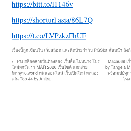
https://bitt.to/l1146v
https://shorturl.asia/86L7Q
https://t.co/LVPzkzFhUF
เรื่องนี้ถูกเขียนใน
เว็บสล็อต
และติดป้ายกำกับ
PGSlot
คั่นหน้า
ลิงก
←
PG สล็อตสายปั่นต้องลอง เว็บลื่น ไม่หน่วง โปร
Macau69 เว็
ใหม่ทุกวัน 11 MAR 2026 เว็บไซต์ แตกง่าย
by Tangela M
funny18.world พนันออนไลน์ เว็บเปิดใหม่ ทดลอง
พร้อมเปย์ทุก
เล่น Top 44 by Anitra
โหงว