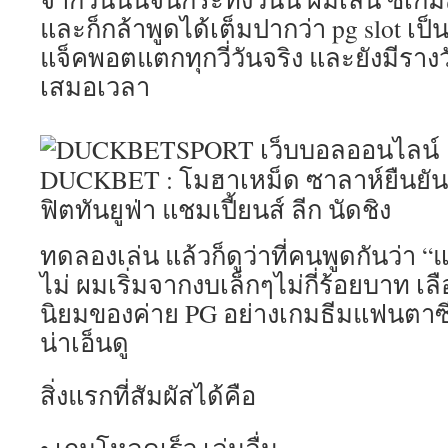
และก็กล้าพูดได้เต็มปากว่า pg slot เป็
แจ็คพอตแตกทุกวี่วันจริง และยังมีรางวั
เสมอเวลา
ทดลองเล่น แล้วก็ดูว่าที่คนพูดกันว่า “แ
ไม่ ผมเริ่มจากงบเล็กๆไม่กี่ร้อยบาท เล
นิยมของค่าย PG อย่างเกมธีมแฟนตาซ
น่าเอ็นดู
สิ่งแรกที่สัมผัสได้คือ