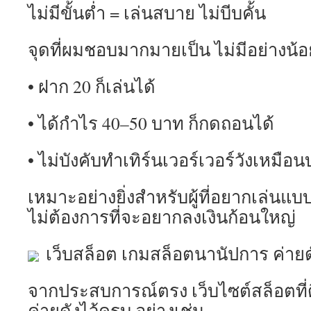
ไม่มีขั้นต่ำ = เล่นสบาย ไม่บีบคั้น
จุดที่ผมชอบมากมายเป็น ไม่มีอย่างน้
• ฝาก 20 ก็เล่นได้
• ได้กำไร 40–50 บาท ก็กดถอนได้
• ไม่บังคับทำเทิร์นเวอร์เวอร์วังเหมือ
เหมาะอย่างยิ่งสำหรับผู้ที่อยากเล่นแบบ
ไม่ต้องการที่จะอยากลงเงินก้อนใหญ่
เว็บสล็อต เกมสล็อตนานัปการ ค่ายด
จากประสบการณ์ตรง เว็บไซต์สล็อตที่ดี
ค่ายดังไว้ครบ อย่างเช่น