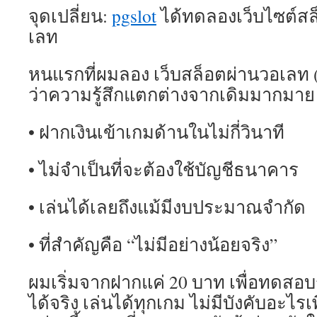
จุดเปลี่ยน:
pgslot
ได้ทดลองเว็บไซต์ส
เลท
หนแรกที่ผมลอง เว็บสล็อตผ่านวอเลท (
ว่าความรู้สึกแตกต่างจากเดิมมากมาย
• ฝากเงินเข้าเกมด้านในไม่กี่วินาที
• ไม่จำเป็นที่จะต้องใช้บัญชีธนาคาร
• เล่นได้เลยถึงแม้มีงบประมาณจำกัด
• ที่สำคัญคือ “ไม่มีอย่างน้อยจริง”
ผมเริ่มจากฝากแค่ 20 บาท เพื่อทดสอ
ได้จริง เล่นได้ทุกเกม ไม่มีบังคับอะไรเพิ