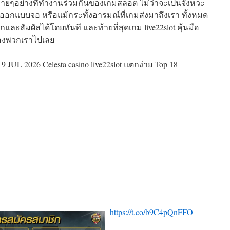
ลายๆอย่างที่ทำงานร่วมกันของเกมสล็อต ไม่ว่าจะเป็นจังหวะ
กแบบจอ หรือแม้กระทั้งอารมณ์ที่เกมส่งมาถึงเรา ทั้งหมด
ึกและสัมผัสได้โดยทันที และท้ายที่สุดเกม live22slot คุ้นมือ
ของพวกเราไปเลย
e 19 JUL 2026 Celesta casino live22slot แตกง่าย Top 18
https://t.co/b9C4pQnFFO