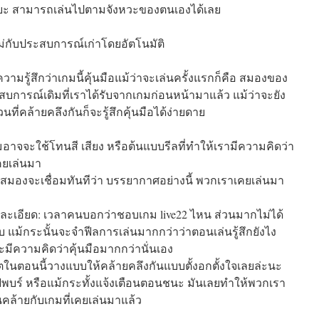
ะแยะ สามารถเล่นไปตามจังหวะของตนเองได้เลย
หม่กับประสบการณ์เก่าโดยอัตโนมัติ
ความรู้สึกว่าเกมนี้คุ้นมือแม้ว่าจะเล่นครั้งแรกก็คือ สมองของ
การณ์เดิมที่เราได้รับจากเกมก่อนหน้ามาแล้ว แม้ว่าจะยัง
วนที่คล้ายคลึงกันก็จะรู้สึกคุ้นมือได้ง่ายดาย
อาจจะใช้โทนสี เสียง หรือต้นแบบรีลที่ทำให้เรามีความคิดว่า
เคยเล่นมา
่าสมองจะเชื่อมทันทีว่า บรรยากาศอย่างนี้ พวกเราเคยเล่นมา
ยละเอียด: เวลาคนบอกว่าชอบเกม live22 ไหน ส่วนมากไม่ได้
ม้กระนั้นจะจำฟีลการเล่นมากกว่าว่าตอนเล่นรู้สึกยังไง
ะมีความคิดว่าคุ้นมือมากกว่านั่นเอง
ตในตอนนี้วางแบบให้คล้ายคลึงกันแบบตั้งอกตั้งใจเลยล่ะนะ
 ฟีพบร์ หรือแม้กระทั้งแจ้งเตือนตอนชนะ มันเลยทำให้พวกเรา
มันคล้ายกับเกมที่เคยเล่นมาแล้ว