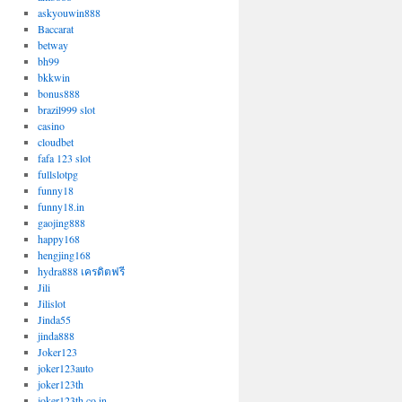
askyouwin888
Baccarat
betway
bh99
bkkwin
bonus888
brazil999 slot
casino
cloudbet
fafa 123 slot
fullslotpg
funny18
funny18.in
gaojing888
happy168
hengjing168
hydra888 เครดิตฟรี
Jili
Jilislot
Jinda55
jinda888
Joker123
joker123auto
joker123th
joker123th.co.in