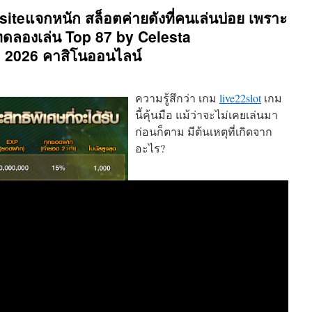
siteแจกหนัก สล็อตค่ายดังที่คนเล่นบ่อย เพราะ
ทดลองเล่น Top 87 by Celesta
e 2026 คาสิโนออนไลน์
ความรู้สึกว่า เกม
live22slot
เกม
นี้คุ้นมือ แม้ว่าจะไม่เคยเล่นมา
ก่อนก็ตาม มีต้นเหตุที่เกิดจาก
อะไร?