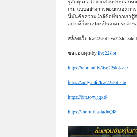
รู้สึกคุ้นมือได้จากส่วนประกอบห
เกม แบบอย่างการตอบสนอง การออ
นี้มันคือความใกล้ชิดที่พวกเรารู้ส
อย่างงี้ก็จะแปลงเป็นเกมประจำ
สล็อตเว็บ live22slot live22slot.sit
ขอขอบคุณby
live22slot
https://rebrand.ly/live22slot-site
https://cutly.info/live22slot-site
https://bitt.to/wgqxt9
https://shorturl.asia/JaQl8