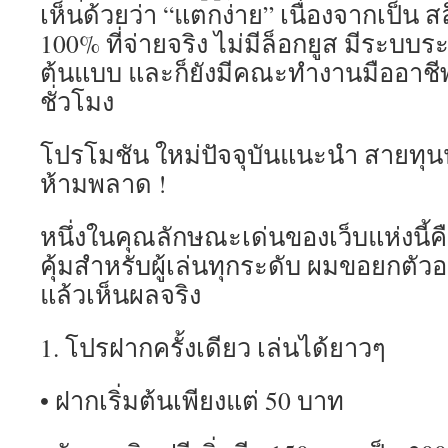
เห็นด้วยว่า “แตกง่าย” เนื่องจากเป็น 
100% ที่จ่ายจริง ไม่มีล็อกยูส มีระบบร
ต้นแบบ และก็ยังมีคณะทำงานมืออาช
ชั่วโมง
โปรโมชัน ใหม่ปัจจุบันแนะนำ สายทุนน้อ
ห้ามพลาด !
หนึ่งในคุณลักษณะเด่นของเว็บแห่งนี้ค
คุ้มสำหรับผู้เล่นทุกระดับ ผมขอยกตัวอ
แล้วเห็นผลจริง
1. โปรฝากครั้งเดียว เล่นได้ยาวๆ
• ฝากเริ่มต้นเพียงแต่ 50 บาท