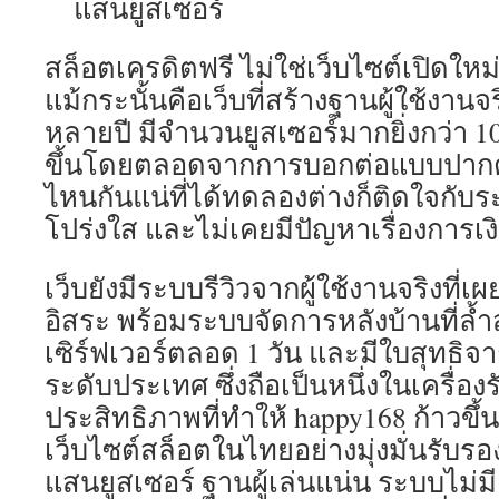
แสนยูสเซอร์
สล็อตเครดิตฟรี ไม่ใช่เว็บไซต์เปิดให
แม้กระนั้นคือเว็บที่สร้างฐานผู้ใช้งา
หลายปี มีจำนวนยูสเซอร์มากยิ่งกว่า 
ขึ้นโดยตลอดจากการบอกต่อแบบปากต่
ไหนกันแน่ที่ได้ทดลองต่างก็ติดใจกับร
โปร่งใส และไม่เคยมีปัญหาเรื่องการเง
เว็บยังมีระบบรีวิวจากผู้ใช้งานจริงที่เ
อิสระ พร้อมระบบจัดการหลังบ้านที่ล้ำ
เซิร์ฟเวอร์ตลอด 1 วัน และมีใบสุทธิ
ระดับประเทศ ซึ่งถือเป็นหนึ่งในเครื่อง
ประสิทธิภาพที่ทำให้ happy168 ก้าวขึ้
เว็บไซต์สล็อตในไทยอย่างมุ่งมั่นรับรอ
แสนยูสเซอร์ ฐานผู้เล่นแน่น ระบบไม่ม