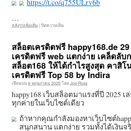
https://t.co/q755ULrv6b
…
บน
คลังรูปเพิ่มเติม
|
ปิดความเห็น
สล็อต
เครดิต
ฟรี
สล็อตเครดิตฟรี happy168.de 29 
3
เครดิตฟรี web แตกง่าย เคล็ดลับ
DEC
2568
สล็อต168 ให้ได้กำไรสูงสุด คาสิโ
สล็อต168
สาย
เครดิตฟรี Top 58 by Indira
ฟรี
เขียนบน
6 พฤษภาคม 2025
โดย
Joe Ross
งบ
น้อย
happy168 เว็บสล็อตมาแรงที่ปี 2025 เล่
อยาก
ทุกค่ายในเว็บไซต์เดียว
ปั่น
นาน
สมัคร
ถ้าหากคุณกำลังมองหาเว็บไซต์happy1
เลย
เกม
สนุกสนาน แตกง่าย รวมทั้งได้เงินจ
อัพเดท