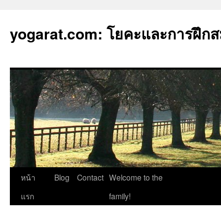
yogarat.com: โยคะและการฝึกสมา
ข้าม
หน้า
Blog
Contact
Welcome to the
ไป
แรก
family!
ยัง