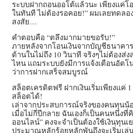
ระบบฝากถอนออโต้แล้วนะ เพียงแค่โอน
ในทันที ไม่ต้องรอคอย!” ผมเลยทดลอ
สงสัย…
คำตอบคือ “ตลึงมากมายขอรับ!”
ภายหลังจากโอนเงินจากบัญชีธนาคาร
ด้านในไม่ถึง 10 วินาที จริงๆไม่ต้องส่
ไหน แถมระบบยังมีการแจ้งเตือนอัตโน
ว่าการฝากเสร็จสมบูรณ์
สล็อตเครดิตฟรี ฝากเงินเริ่มเพียงแค่ 
สล็อตได้!
เล่าจากประสบการณ์จริงของคนทุนน้
เมื่อไม่กี่ปีกลาย ฉันเองก็เป็นคนหนึ่งที
ออนไลน์” คงจะจำเป็นต้องใช้เงินทุน
ประมาณหลักร้อยหลักพันถึงจะเริ่มเล่