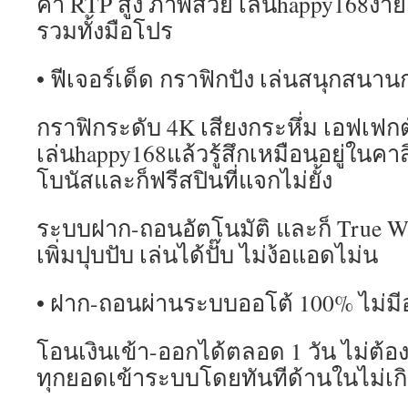
ค่า RTP สูง ภาพสวย เล่นhappy168ง่าย 
รวมทั้งมือโปร
• ฟีเจอร์เด็ด กราฟิกปัง เล่นสนุกสนานก
กราฟิกระดับ 4K เสียงกระหึ่ม เอฟเฟกต
เล่นhappy168แล้วรู้สึกเหมือนอยู่ในคา
โบนัสและก็ฟรีสปินที่แจกไม่ยั้ง
ระบบฝาก-ถอนอัตโนมัติ และก็ True Wall
เพิ่มปุบปับ เล่นได้ปั๊บ ไม่ง้อแอดไม่น
• ฝาก-ถอนผ่านระบบออโต้ 100% ไม่มีอ
โอนเงินเข้า-ออกได้ตลอด 1 วัน ไม่ต้อง
ทุกยอดเข้าระบบโดยทันทีด้านในไม่เกิน