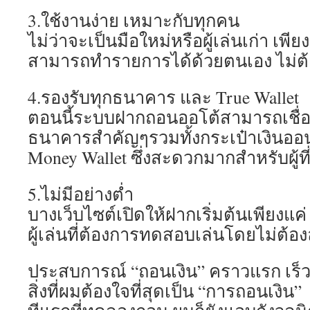
3.ใช้งานง่าย เหมาะกับทุกคน
ไม่ว่าจะเป็นมือใหม่หรือผู้เล่นเก่า เพียงค
สามารถทำรายการได้ด้วยตนเอง ไม่ต้
4.รองรับทุกธนาคาร และ True Wallet
ตอนนี้ระบบฝากถอนออโต้สามารถเชื่อมต
ธนาคารสำคัญๆรวมทั้งกระเป๋าเงินออน
Money Wallet ซึ่งสะดวกมากสำหรับผู้ท
5.ไม่มีอย่างต่ำ
บางเว็บไซต์เปิดให้ฝากเริ่มต้นเพียงแค
ผู้เล่นที่ต้องการทดสอบเล่นโดยไม่ต้อ
ประสบการณ์ “ถอนเงิน” คราวแรก เร็วกว
สิ่งที่ผมต้องใจที่สุดเป็น “การถอนเงิน”