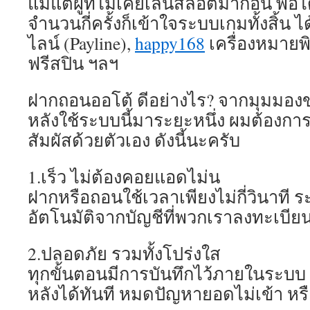
แม้แต่ผู้ที่ไม่เคยเล่นสล็อตมาก่อน พ
จำนวนกี่ครั้งก็เข้าใจระบบเกมทั้งสิ้น ได
ไลน์ (Payline),
happy168
เครื่องหมายพิ
ฟรีสปิน ฯลฯ
ฝากถอนออโต้ ดีอย่างไร? จากมุมมองข
หลังใช้ระบบนี้มาระยะหนึ่ง ผมต้องการแ
สัมผัสด้วยตัวเอง ดังนี้นะครับ
1.เร็ว ไม่ต้องคอยแอดไม่น
ฝากหรือถอนใช้เวลาเพียงไม่กี่วินาท
อัตโนมัติจากบัญชีที่พวกเราลงทะเบียน
2.ปลอดภัย รวมทั้งโปร่งใส
ทุกขั้นตอนมีการบันทึกไว้ภายในระบ
หลังได้ทันที หมดปัญหายอดไม่เข้า หร