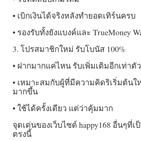
• เบิกเงินได้จริงหลังทำยอดเทิร์นครบ
• รองรับทั้งยังแบงค์และ TrueMoney Wa
3. โปรสมาชิกใหม่ รับโบนัส 100%
• ฝากมากแค่ไหน รับเพิ่มเติมอีกเท่าตัว
• เหมาะสมกับผู้ที่มีความคิดริเริ่มต้น
มากขึ้น
• ใช้ได้ครั้งเดียว แต่ว่าคุ้มมาก
จุดเด่นของเว็บไซต์ happy168 อื่นๆที่เป
ตรงนี้