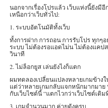
นอกจากเรื่องโปรแล้ว เว็บแห่งนี้ยังมี
เหนือกว่าเว็บทั่วไป:
1. ระบบอัตโนมัติทั้งเว็บ
ทั้งการฝาก การถอน การรับโปร ทุกๆอย
ระบบ ไม่ต้องรอแอดไม่น ไม่ต้องแคปสล
วินาที
2. ไม่ล็อกยูส เล่นยังไงก็แตก
ผมทดลองเปลี่ยนแปลงหลายเกมข้างในว
แต่ว่าหลายเกมกลับแจกหนักมากมาย ที
กับเว็บไซต์นี้ “แตกไวกว่าเว็บไซต์เดิมท
3. เกมจำนวนมาก ค่ายดังครบ