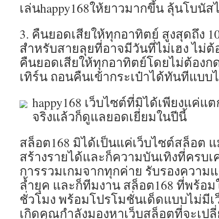
เล่นhappy168ให้ยาวมากขึ้น ลุ้นโบนัส
3. คืนยอดเสียให้ทุกอาทิตย์ สูงสุดถึง 1
สำหรับสายลุยที่อาจมีวันที่ไม่เฮง ไม่ต
คืนยอดเสียให้ทุกอาทิตย์โดยไม่ต้องกด
เทิร์น ถอนคืนเข้ากระเป๋าได้ทันทีแบบไม
happy168 เว็บไซต์ที่มิได้เพียงแค่แ
จริงแล้วก็ดูแลยอดเยี่ยมในปีนี้
สล็อต168 มิได้เป็นแค่เว็บไซต์สล็อต แ
สร้างรายได้และก็ความบันเทิงที่ครบเครื
การรวมเกมจากทุกค่าย รับรองความ
ล้ำยุค และก็ทีมงาน สล็อต168 ที่พร้อ
ชั่วโมง พร้อมโปรโมชั่นเด็ดแบบไม่มีเว
เกิดคุณกำลังมองหาเว็บสล็อตที่จะเป