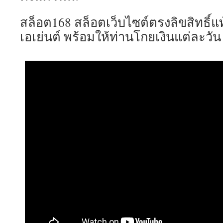
สล็อต168 สล็อตเว็บไซต์ตรงลิขสิทธิ์แท
เอเย่นต์ พร้อมให้ท่านโกยเงินแต่ละวัน