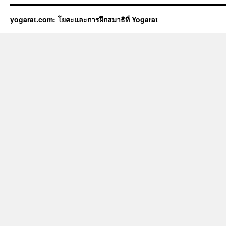
yogarat.com: โยคะและการฝึกสมาธิที่ Yogarat