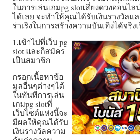
ในการเล่นเกมpg slotเสี่ยงดวงออนไลน์
ได้เลย จะทำให้คุณได้รับเงินรางวัล
ร่าเริงในการสร้างความบันเทิงได้จริงเริ
1.เข้าไปที่เว็บ pg
slot และก็สมัคร
เป็นสมาชิก
กรอกเนื้อหาข้อ
มูลอื่นๆต่างๆได้
ในทันทีการเล่น
เกมpg slotที่
เว็บไซต์แห่งนี้จะ
มีผลให้คุณได้รับ
เงินรางวัลความ