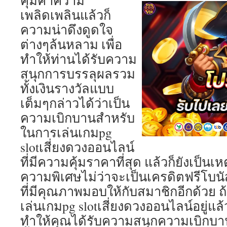
คุ้มค่าความ
เพลิดเพลินแล้วก็
ความน่าดึงดูดใจ
ต่างๆล้นหลาม เพื่อ
ทำให้ท่านได้รับความ
สนุกการบรรลุผลรวม
ทั้งเงินรางวัลแบบ
เต็มๆกล่าวได้ว่าเป็น
ความเบิกบานสำหรับ
ในการเล่นเกมpg
slotเสี่ยงดวงออนไลน์
ที่มีความคุ้มราคาที่สุด แล้วก็ยังเป็นเ
ความพิเศษไม่ว่าจะเป็นเครดิตฟรีโบนัส
ที่มีคุณภาพมอบให้กับสมาชิกอีกด้วย 
เล่นเกมpg slotเสี่ยงดวงออนไลน์อยู่แล้ว
ทำให้คุณได้รับความสนุกความเบิกบ