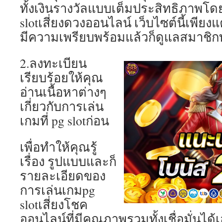
ทั้งเงินรางวัลแบบเต็มประสิทธิภาพโ
slotเสี่ยงดวงออนไลน์ เว็บไซต์นี้เพียงแค
มีความเพรียบพร้อมแล้วก็ดูแลสมาชิกท
2.ลงทะเบียน
เรียบร้อยให้คุณ
อ่านเนื้อหาต่างๆ
เกี่ยวกับการเล่น
เกมที่ pg slotก่อน
เพื่อทำให้คุณรู้
เรื่อง รูปแบบและก็
รายละเอียดของ
การเล่นเกมpg
slotเสี่ยงโชค
ออนไลน์ที่มีคุณภาพรวมทั้งเชื่อมั่นได้เล