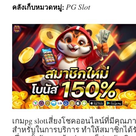
PG Slot
คลังเก็บหมวดหมู่:
เนื้อหา
เกมpg slotเสี่ยงโชคออนไลน์ที่มีคุณภาพ
สำหรับในการบริการ ทำให้สมาชิกได้รั