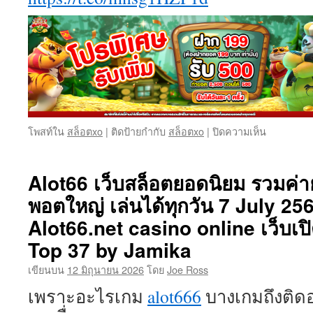
บน
โพสท์ใน
สล็อตxo
|
ติดป้ายกำกับ
สล็อตxo
|
ปิดความเห็น
Slotxo24h
17
ส.ค.
Alot66 เว็บสล็อตยอดนิยม รวมค่า
69
พอตใหญ่ เล่นได้ทุกวัน 7 July 256
slotxo24hr
สล็อต
Alot66.net casino online เว็บเป
ออนไลน์
เว็บ
Top 37 by Jamika
เดียว
เขียนบน
12 มิถุนายน 2026
โดย
Joe Ross
ครบ
จบ
เพราะอะไรเกม
alot666
บางเกมถึงติด
ทุก
ยอด