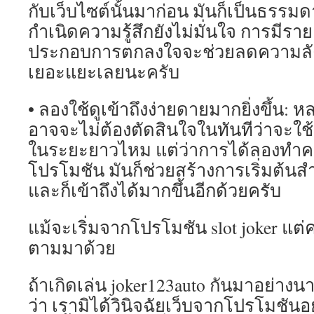
กับเว็บไซต์นั้นมาก่อน มันก็เป็นธรรมด
กำเนิดความรู้สึกยังไม่มั่นใจ การมีรา
ประกอบการตกลงใจจะช่วยลดความลั
เยอะแยะเลยนะครับ
• ลองใช้ดูเข้าถึงง่ายดายมากยิ่งขึ้น: 
อาจจะไม่ต้องตัดสินใจในทันทีว่าจะใช้
ในระยะยาวไหม แต่ว่าการได้ลองทำควา
โปรโมชัน มันก็ช่วยสร้างการเริ่มต้นส
และก็เข้าถึงได้มากขึ้นอีกด้วยครับ
แม้จะเริ่มจากโปรโมชัน slot joker แต่ค
ตามมาด้วย
ถ้าเกิดเล่น joker123auto กันมาอย่า
ว่า เรามิได้วินิจฉัยเว็บจากโปรโมชันอย