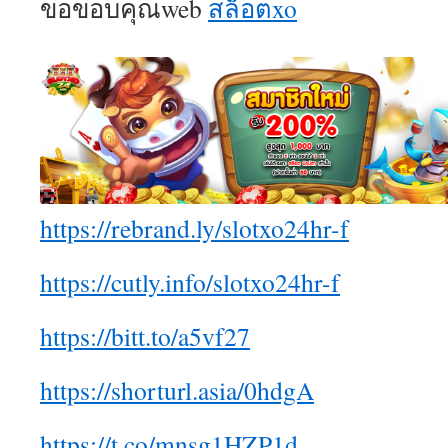
ขอขอบคุณweb
สล็อตxo
https://rebrand.ly/slotxo24hr-f
https://cutly.info/slotxo24hr-f
https://bitt.to/a5vf27
https://shorturl.asia/0hdgA
https://t.co/mnsg1HZP1d