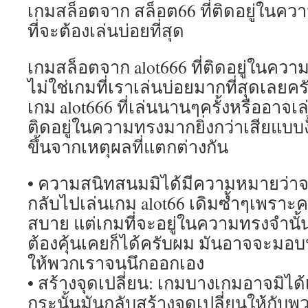
เกมสล็อตจาก สล็อต66 ที่ติดอยู่ในคว
ที่จะต้องเล่นบ่อยที่สุด
เกมสล็อตจาก alot666 ที่ติดอยู่ในควา
ไม่ใช่เกมที่เราเล่นบ่อยมากที่สุดเลย
เกม alot666 ที่เล่นนานๆครั้งหรืออาจเล่
ติดอยู่ในความทรงมากยิ่งกว่าเสียแบบงั
ขึ้นจากเหตุผลที่แตกต่างกัน
• ความสนิทสนมมิได้มีความหมายว่าจ
กลับไปเล่นเกม alot66 เดิมซ้ำๆเพรา
สบาย แต่เกมที่จะอยู่ในความทรงจำนั้
ต้องคุ้นเคยก็ได้ครับผม มันอาจจะมอ
ให้พวกเราจนนึกออกเอง
• สร้างจุดเปลี่ยน: เกมบางเกมอาจมิได้
กระนั้นมันกลับสร้างจุดเปลี่ยนให้กับพ