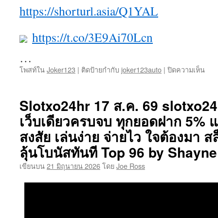
https://shorturl.asia/Q1YAL
https://t.co/3E9Ai70Lcn
…
บน
โพสท์ใน
Joker123
|
ติดป้ายกำกับ
joker123auto
|
ปิดความเห็น
casi
onli
joke
Slotxo24hr 17 ส.ค. 69 slotxo2
สล็
เว็บเดียวครบจบ ทุกยอดฝาก 5% แอ
เล่น
ง่าย
สงสัย เล่นง่าย จ่ายไว ใจต้องมา สล
สำห
มือ
ลุ้นโบนัสทันที Top 96 by Shayn
ใหม่
เขียนบน
21 มิถุนายน 2026
โดย
Joe Ross
เริ่ม
ยัง
ไง
ให้
เข้า
เกม