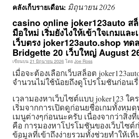
มิถุนายน 2026
คลังเก็บรายเดือน:
เนื้อหา
casino online joker123auto สล็
มือใหม่ เริ่มยังไงให้เข้าใจเกมและ
เว็บตรง joker123auto.shop ทดล
Bridgette 20 เว็บใหญ่ August 2
เขียนบน
21 มิถุนายน 2026
โดย
Joe Ross
เมื่อจะต้องเลือกเว็บสล็อต joker123au
จำนวนไม่ใช้น้อยถึงดูโปรโมชันก่อนเรื่
เวลามองหาเว็บไซต์แบบ joker123 ใค
เริ่มจากการเปิดดูก่อนยชื่อเกมทั้งหม
เมนูต่างๆก่อนนะครับ เนื่องจากว่าสิ่งที่
คือ การมองหาโปรโมชันของเว็บไซต์ก่อน
ข้อมูลที่เข้าถึงง่ายรวมทั้งช่วยทำให้