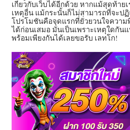
เกี่ยวกับเว็บได้อีกด้วย หากแม้สุดท้า
เหตุอื่น แม้กระนั้นก็ไม่สามารถที่จะปฏ
โปรโมชันคือจุดแรกที่ยั่วยวนใจควา
ได้ก่อนเสมอ มันเป็นเพราะเหตุใดกั
พร้อมเพียงกันได้เลยขอรับ เลทโก!