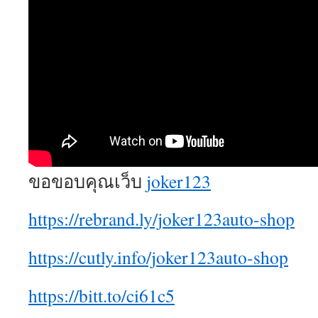
ขอขอบคุณเว็บ
joker123
https://rebrand.ly/joker123auto-shop
https://cutly.info/joker123auto-shop
https://bitt.to/ci61c5