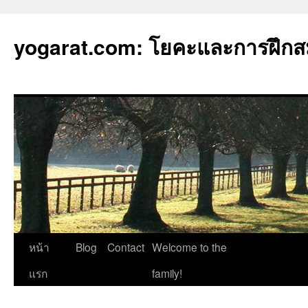
yogarat.com: โยคะและการฝึกสมา
ข้าม
หน้า
Blog
Contact
Welcome to the
ไป
แรก
family!
ยัง