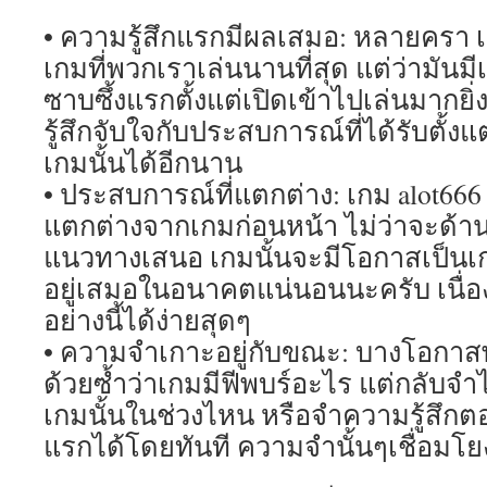
• ความรู้สึกแรกมีผลเสมอ: หลายครา เก
เกมที่พวกเราเล่นนานที่สุด แต่ว่ามันมี
ซาบซึ้งแรกตั้งแต่เปิดเข้าไปเล่นมากยิ
รู้สึกจับใจกับประสบการณ์ที่ได้รับตั้
เกมนั้นได้อีกนาน
• ประสบการณ์ที่แตกต่าง: เกม alot666
แตกต่างจากเกมก่อนหน้า ไม่ว่าจะด้า
แนวทางเสนอ เกมนั้นจะมีโอกาสเป็นเก
อยู่เสมอในอนาคตแน่นอนนะครับ เนื่
อย่างนี้ได้ง่ายสุดๆ
• ความจำเกาะอยู่กับขณะ: บางโอกาส
ด้วยซ้ำว่าเกมมีฟีพบร์อะไร แต่กลับจำ
เกมนั้นในช่วงไหน หรือจำความรู้สึกต
แรกได้โดยทันที ความจำนั้นๆเชื่อมโ