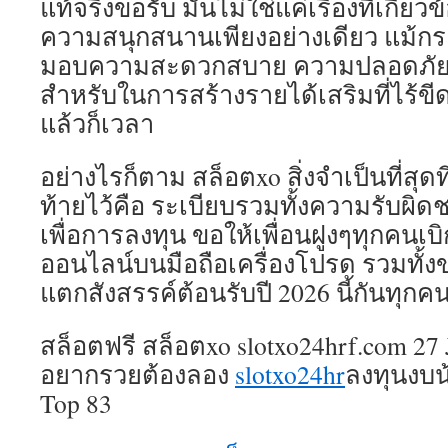
แท้จริงขอรับ มันไม่ใช่แค่เรื่องที่เกี่ยว
ความสนุกสนานเพียงอย่างเดียว แม้กระ
มอบความสะดวกสบาย ความปลอดภัย ร
สำหรับในการสร้างรายได้เสริมที่ไร้ขีด
แล้วก็เวลา
อย่างไรก็ตาม สล็อตxo สิ่งจำเป็นที่สุดท
ท้ายไว้คือ ระเบียบรวมทั้งความรับผิ
เพื่อการลงทุน ขอให้เพื่อนฝูงๆทุกคน
ออนไลน์บนมือถือเครื่องโปรด รวมทั้ง
แตกสังสรรค์ต้อนรับปี 2026 นี้กันทุกค
สล็อตฟรี สล็อตxo slotxo24hrf.com 27
อยากรวยต้องลอง
slotxo24hr
ลงทุนงบน
Top 83