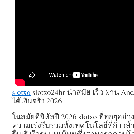
และ
เลือ
ค่าย
ได้
ถูก
ทาง
เว็บ
ตรง
joke
ทดล
เล่น
Top
65
by
Brid
slotxo
slotxo24hr นำสมัย เร็ว ผ่าน And
20
ได้เงินจริง 2026
เว็บ
ใหญ่
Aug
ในสมัยดิจิทัลปี 2026 slotxo ที่ทุกๆอย่
26
ความเร่งรีบรวมทั้งเทคโนโลยีที่ก้าว
รื่นเริงใจรูปแบบใหม่ซึ่งสามารถตอบโ