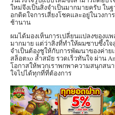
ใหม่จึงเป็นสิ่งจำเป็นมากมายครับ ในฐา
อกติดใจการเสี่ยงโชคและอยู่ในวงกา
ช้านาน
ผมได้มองเห็นการเปลี่ยนแปลงของแพ
มากมาย แต่ว่าสิ่งที่ทำให้ผมซาบซึ้งใจสู
จำเป็นต้องชูให้กับการพัฒนาของค่า
สล็อตxo ล้ำสมัย รวดเร็วทันใจ ผ่าน And
โอกาสให้พวกเราพกพาความสนุกสนาน
ใจไปได้ทุกที่ที่ต้องการ