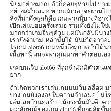
นิยมอย่างมากแล้วก็ค่อยๆหายไป บางเก
Top
96
อย่างสม่ำเสมอ หากแม้เวลาจะผ่าน
by
สิ่งที่น่าดึงดูดก็คือ เกมพวกนี้บางทีอา
Shayne
slotxo24hr
เปิดเล่นบ่อยครั้งเสมอ รวมทั้งยังไม่ใช่
มากกว่าเกมอื่นๆด้วย แต่มันกลับมีบางสิ
เรายังจำเกมเหล่านั้นได้ มันเกิดจากอ
ไรเกม alot66 เกมหนึ่งถึงถูกจดจำได้น
เนื้อหานี้ ผมจะพาคุณมาหาคำตอบเอง
เกมบนเว็บ alot66 ที่ถูกจำมักมีตัวตนแ
ยาก
ถ้าเกิดพวกเราเล่นเกมบนเว็บ สล็อต มา
บางเกมยังคงอยู่ในความจำเสมอ ไม่ใช่ป
เล่นเลยจ๊านะครับ แม้กระนั้นมันคือคว
เอกลักษณ์ของเกม alot66 ที่ถูกผลิตขึ้