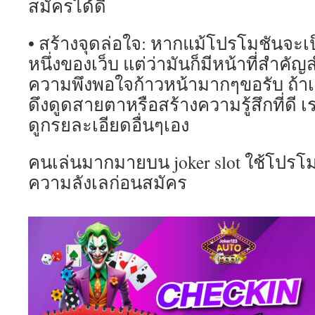
สมัครได้ดี
• สร้างจุดล่อใจ: หากแม้โปรโมชันจะเ
หนึ่งของเว็บ แต่ว่ามันก็มีหน้าที่สำคั
ความพึงพอใจก้าวหน้ามากๆขอรับ ถ้าเกิด
ดึงดูดสายตาหรือสร้างความรู้สึกที่ดี 
ดูกรยละเอียดอื่นๆเอง
คนเล่นมากมายบน joker slot ใช้โปรโม
ความลังเลก่อนสมัคร