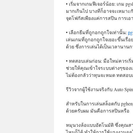
• เริ่มจากเกมฟีเจอร์น้อย: เกม pgs
มากเกินไป บางทีก็อาจจะเหมาะก
จุดโฟกัสเพียงแค่การสปิน การเอ
• เลือกธีมที่ถูกอกถูกใจเท่านั้น:
pg
เล่นเกมที่ถูกอกถูกใจเยอะขึ้นเรื่
ด้วย ซึ่งการเล่นได้เป็นเวลานา
• ทดสอบเล่นก่อน: มือใหม่ควรเร
ช่วยให้คุณเข้าใจระบบต่างๆของเก
ไม่ต้องกลัวว่าทุนจะหมด ทดสอบ
รีวิวจากผู้ใช้งานจริงกับ Auto S
สำหรับในการเล่นสล็อตกับ pgheng
ด้วยครับผม มันคือการสปินหรือ
หมุนวงล้อแบบอัตโนมัติ ซึ่งคุณสา
ไหนก็ได้ ทำให้การใช้แรงงานออ