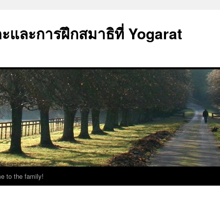
ะและการฝึกสมาธิที่ Yogarat
 to the family!