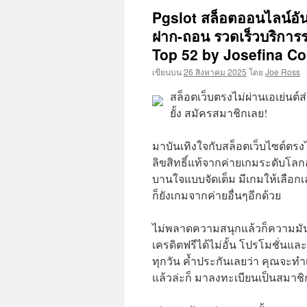
Pgslot สล็อตออนไลน์อันด
เนื้อหา
ฝาก-ถอน รวดเร็วบริการร
Top 52 by Josefina C
เขียนบน
26 สิงหาคม 2025
โดย
Joe Ross
สล็อตเว็บตรงไม่ผ่านเอเย่นต์ส
ยั้ง สมัครสมาชิกเลย!
มาบันเทิงใจกับสล็อตเว็บไซต์ตรงไ
ลิขสิทธิ์แท้จากค่ายเกมระดับโล
บานใจแบบจัดเต็ม มีเกมให้เลือกเล
ก็ยังเกมจากค่ายอื่นๆอีกด้วย
ไม่พลาดความสนุกแล้วก็ความมันส์
เครดิตฟรีได้ไม่อั้น โปรโมชั่นแล
ทุกวัน ค้ำประกันเลยว่า คุณจะท
แล้วล่ะก็ มาลงทะเบียนเป็นสมาชิ