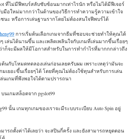
lot ที่ไม่มีฟีพบร์สลับซับซ้อนมากเท่าไรนัก หรือไม่ได้มีฟีเจอร์
ับมือใหม่มากกว่าในด้านของวิธีการทำความรู้ความเข้าใจ
าชนะ หรือการเล่นฐานรากโดยไม่ต้องสนใจฟีพบร์ได้
heng99
การเริ่มต้นเลือกเกมจากธีมที่ชอบจะช่วยทำให้คุณได้
อยๆ เล่นได้นานขึ้น และเพลิดเพลินใจกับเกมที่เล่นมากขึ้นเรื่อยๆ
นกว่าก็จะมีผลให้มีโอกาสสำหรับในการทำกำไรที่มากกกล่าวถึง
ิ่มต้นกับโหมดทดลองเล่นก่อนเลยครับผม เพราะเหตุว่ามันจะ
มเยอะขึ้นเรื่อยๆได้ โดยที่คุณไม่ต้องใช้ทุนสำหรับการเล่น
เล่นเกมที่พึงพอใจได้ตามปรารถนา
pin บนเกมสล็อตจาก pgslot99
99 นั้น เกมทุกเกมของเราจะมีระบบระเบียบ Auto Spin อยู่
มารถตั้งค่าได้เลยว่า จะสปินกี่ครั้ง และยังสามารถหยุดตอน
โต้