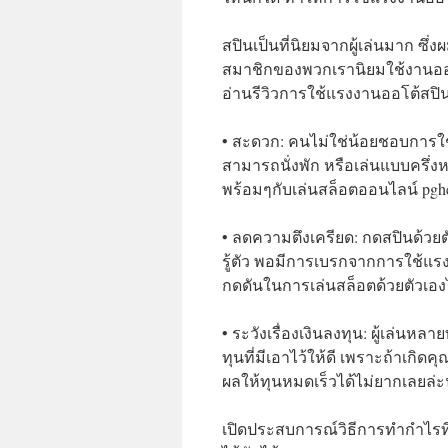
สปินเป็นที่นิยมจากผู้เล่นมาก ซึ่
สมาชิกของพวกเรานิยมใช้งานออโ
อ่านรีวิวการใช้แรงงานออโต้สปิ
• สะดวก: คนไม่ใช่น้อยชอบการใช
สามารถนั่งพัก หรือเล่นแบบครึ่งห
พร้อมๆกับเล่นสล็อตออนไลน์ pghe
• ลดความตึงเครียด: กดสปินด้วยต
รู้ตัว พอมีการเบรกจากการใช้แร
กดดันในการเล่นสล็อตด้วยตัวเอ
• ระวังเรื่องเงินลงทุน: ผู้เล่นหล
ทุนที่มีเอาไว้ให้ดี เพราะถ้าเกิ
ผลให้ทุนหมดเร็วได้ไม่ยากเลยล่
เปิดประสบการณ์วิธีการทำกำไรที่ดี