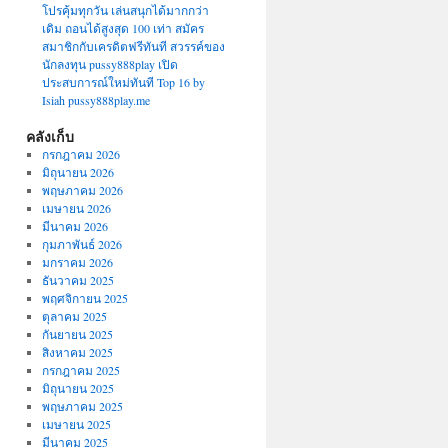
โปรคุ้มทุกวัน เล่นสนุกได้มากกว่า
เดิม ถอนได้สูงสุด 100 เท่า สมัคร
สมาชิกกับเครดิตฟรีทันที สวรรค์ของ
นักลงทุน pussy888play เปิด
ประสบการณ์ใหม่ทันที Top 16 by
Isiah pussy888play.me
คลังเก็บ
กรกฎาคม 2026
มิถุนายน 2026
พฤษภาคม 2026
เมษายน 2026
มีนาคม 2026
กุมภาพันธ์ 2026
มกราคม 2026
ธันวาคม 2025
พฤศจิกายน 2025
ตุลาคม 2025
กันยายน 2025
สิงหาคม 2025
กรกฎาคม 2025
มิถุนายน 2025
พฤษภาคม 2025
เมษายน 2025
มีนาคม 2025