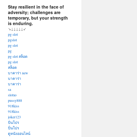
Stay resilient in the face of
adversity; challenges are
temporary, but your strength
is enduring.
↘↓↓↓↓↓↙
pg slot
pgslot
pg slot
pg
pg slot สล็อต
pg slot
สล็อต
บาคาร่า new
บาคาร่า
บาคาร่า
sa
slotxo
pussy888
918kiss
918kiss
joker123
ปั่นโปร
ปั่นโปร
ดูหนังออนไลน์