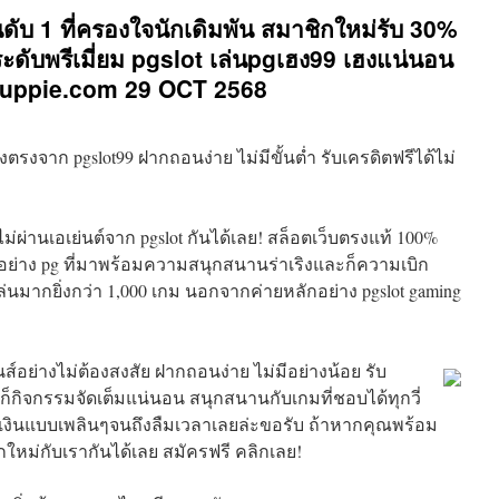
ับ 1 ที่ครองใจนักเดิมพัน สมาชิกใหม่รับ 30%
ะดับพรีเมี่ยม pgslot เล่นpgเฮง99 เฮงแน่นอน
ouppie.com 29 OCT 2568
่งตรงจาก pgslot99 ฝากถอนง่าย ไม่มีขั้นต่ำ รับเครดิตฟรีได้ไม่
ม่ผ่านเอเย่นต์จาก pgslot กันได้เลย! สล็อตเว็บตรงแท้ 100%
กอย่าง pg ที่มาพร้อมความสนุกสนานร่าเริงและก็ความเบิก
่นมากยิ่งกว่า 1,000 เกม นอกจากค่ายหลักอย่าง pgslot gaming
อย่างไม่ต้องสงสัย ฝากถอนง่าย ไม่มีอย่างน้อย รับ
ะก็กิจกรรมจัดเต็มแน่นอน สนุกสนานกับเกมที่ชอบได้ทุกวี่
ำเงินแบบเพลินๆจนถึงลืมเวลาเลยล่ะขอรับ ถ้าหากคุณพร้อม
กใหม่กับเรากันได้เลย สมัครฟรี คลิกเลย!