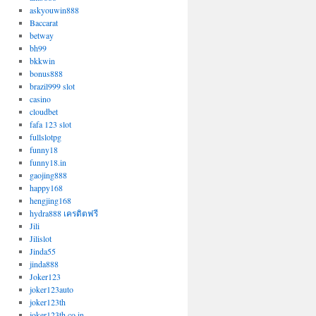
askyouwin888
Baccarat
betway
bh99
bkkwin
bonus888
brazil999 slot
casino
cloudbet
fafa 123 slot
fullslotpg
funny18
funny18.in
gaojing888
happy168
hengjing168
hydra888 เครดิตฟรี
Jili
Jilislot
Jinda55
jinda888
Joker123
joker123auto
joker123th
joker123th.co.in