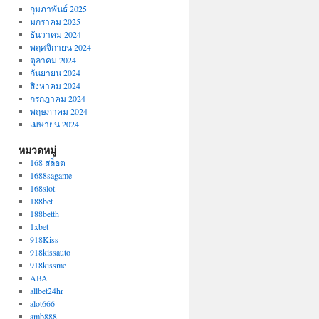
กุมภาพันธ์ 2025
มกราคม 2025
ธันวาคม 2024
พฤศจิกายน 2024
ตุลาคม 2024
กันยายน 2024
สิงหาคม 2024
กรกฎาคม 2024
พฤษภาคม 2024
เมษายน 2024
หมวดหมู่
168 สล็อต
1688sagame
168slot
188bet
188betth
1xbet
918Kiss
918kissauto
918kissme
ABA
allbet24hr
alot666
amb888