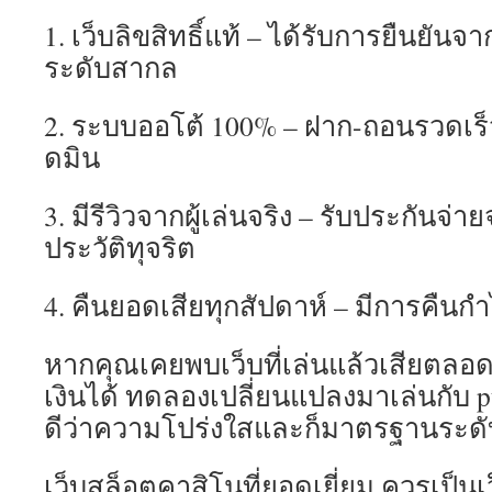
1. เว็บลิขสิทธิ์แท้ – ได้รับการยืนยั
ระดับสากล
2. ระบบออโต้ 100% – ฝาก-ถอนรวดเร็
ดมิน
3. มีรีวิวจากผู้เล่นจริง – รับประกันจ่า
ประวัติทุจริต
4. คืนยอดเสียทุกสัปดาห์ – มีการคืนกำไ
หากคุณเคยพบเว็บที่เล่นแล้วเสียตลอด
เงินได้ ทดลองเปลี่ยนแปลงมาเล่นกับ p
ดีว่าความโปร่งใสและก็มาตรฐานระดั
เว็บสล็อตคาสิโนที่ยอดเยี่ยม ควรเป็นเว