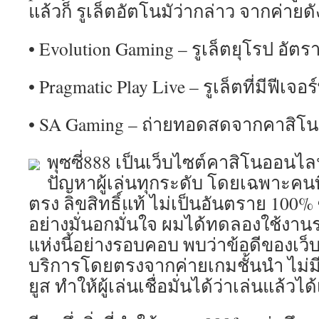
แล้วก็ รูเล็ตอัตโนมัว่ากล่าว จากค่ายดั
• Evolution Gaming – รูเล็ตยุโรป อัตรา
• Pragmatic Play Live – รูเล็ตที่มีฟีเจอร
• SA Gaming – ถ่ายทอดสดจากคาสิโน
พุซซี่888 เป็นเว็บไซต์คาสิโนออนไ
ปัญหาผู้เล่นทุกระดับ โดยเฉพาะคนท
ตรง ลิขสิทธิ์แท้ ไม่เป็นอันตราย 100%
อย่างมั่นอกมั่นใจ ผมได้ทดลองใช้งานรว
แห่งนี้อย่างรอบคอบ พบว่าข้อดีของเว็
บริการโดยตรงจากค่ายเกมชั้นนำ ไม่มีเ
ยูส ทำให้ผู้เล่นเชื่อมั่นได้ว่าเล่นแล้วได้