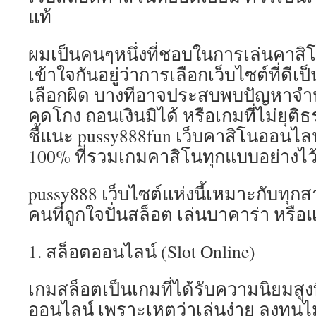
แท้
ผมเป็นคนๆหนึ่งที่ชอบในการเล่นคาสิโ
เข้าใจกันอยู่ว่าการเลือกเว็บไซต์ที่ดีเ
เลือกผิด บางทีอาจประสบพบปัญหาจำน
คดโกง ถอนเงินมิได้ หรือเกมที่ไม่ยุติ
ชี้แนะ pussy888fun เว็บคาสิโนออนไลน์ 
100% ที่รวมเกมคาสิโนทุกแบบอย่างไว
pussy888 เว็บไซต์แห่งนี้เหมาะกับทุกส
คนที่ถูกใจปั่นสล็อต เล่นบาคาร่า หรือแ
1. สล็อตออนไลน์ (Slot Online)
เกมสล็อตเป็นเกมที่ได้รับความนิยมสูง
ออนไลน์ เพราะเหตุว่าเล่นง่าย ลงทุนไม