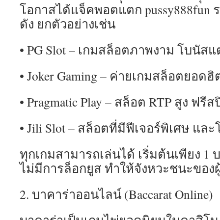
โอกาสได้แจ็คพอตแตก pussy888fun 
ดัง ยกตัวอย่างเช่น
• PG Slot – เกมสล็อตภาพงาม โบนัสแ
• Joker Gaming – ค่ายเกมสล็อตยอดฮิต
• Pragmatic Play – สล็อต RTP สูง ฟรี
• Jili Slot – สล็อตที่มีฟีเจอร์พิเศษ 
ทุกเกมสามารถเล่นได้ เริ่มต้นเพียง 1 บ
ไม่มีการล็อกยูส ทำให้จังหวะชนะของผู
2. บาคาร่าออนไลน์ (Baccarat Online)