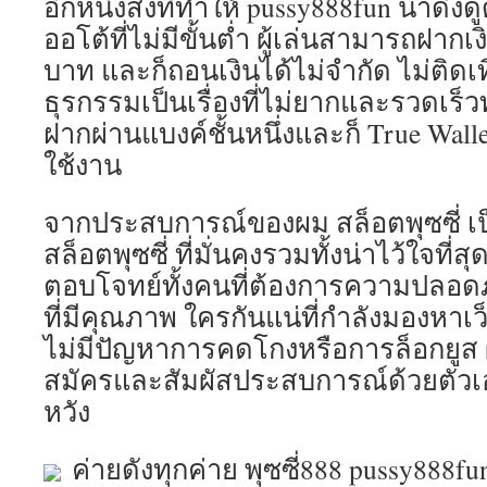
อีกหนึ่งสิ่งที่ทำให้ pussy888fun น่าด
ออโต้ที่ไม่มีขั้นต่ำ ผู้เล่นสามารถฝากเง
บาท และก็ถอนเงินได้ไม่จำกัด ไม่ติดเท
ธุรกรรมเป็นเรื่องที่ไม่ยากและรวดเร็ว
ฝากผ่านแบงค์ชั้นหนึ่งและก็ True Wal
ใช้งาน
จากประสบการณ์ของผม สล็อตพุซซี่ เป
สล็อตพุซซี่ ที่มั่นคงรวมทั้งน่าไว้ใจที่ส
ตอบโจทย์ทั้งคนที่ต้องการความปลอดภ
ที่มีคุณภาพ ใครกันแน่ที่กำลังมองหาเว็บ
ไม่มีปัญหาการคดโกงหรือการล็อกยูส
สมัครและสัมผัสประสบการณ์ด้วยตัวเอง
หวัง
ค่ายดังทุกค่าย พุซซี่888 pussy888f