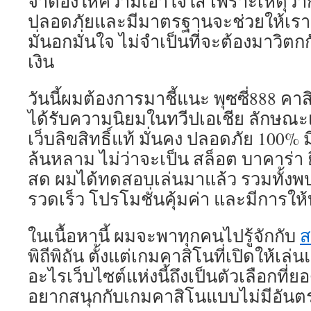
จำต้องให้ความเอาใจใส่ เพราะเหตุว่าก
ปลอดภัยและมีมาตรฐานจะช่วยให้เรา
มั่นอกมั่นใจ ไม่จำเป็นที่จะต้องมาวิตกก
เงิน
วันนี้ผมต้องการมาชี้แนะ พุซซี่888 คา
ได้รับความนิยมในทวีปเอเชีย ลักษณะเด่
เว็บลิขสิทธิ์แท้ มั่นคง ปลอดภัย 100% 
ล้นหลาม ไม่ว่าจะเป็น สล็อต บาคาร่า
สด ผมได้ทดสอบเล่นมาแล้ว รวมทั้งพ
รวดเร็ว โปรโมชั่นคุ้มค่า และมีการให้
ในเนื้อหานี้ ผมจะพาทุกคนไปรู้จักกับ
ส
พิถีพิถัน ตั้งแต่เกมคาสิโนที่เปิดให้เ
อะไรเว็บไซต์แห่งนี้ถึงเป็นตัวเลือกที่ยอด
อยากสนุกกับเกมคาสิโนแบบไม่มีอันตร