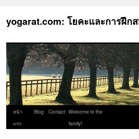
yogarat.com: โยคะและการฝึกสมา
ข้าม
หน้า
Blog
Contact
Welcome to the
ไป
แรก
family!
ยัง