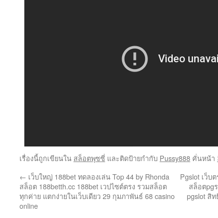
เรื่องนี้ถูกเขียนใน
สล็อตพุซซี่
และติดป้ายกำกับ
Pussy888
คั่นหน้า
←
เว็บใหญ่ 188bet ทดลองเล่น Top 44 by Rhonda
Pgslot เว็บ
สล็อต 188betth.cc 188bet เวปไซต์ตรง รวมสล็อต
สล็อตpgร
ทุกค่าย แตกง่ายในเว็บเดียว 29 กุมภาพันธ์ 68 casino
pgslot สิท
online