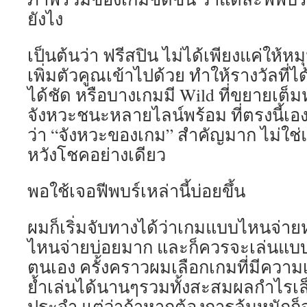
ยังไง
เป็นต้นว่า ฟรีสปิน ไม่ได้เพียงแค่ให้ห
เพิ่มตัวคูณเข้าไปด้วย ทำให้รางวัลที่ไ
ได้ชัด หรือบางเกมมี Wild ที่ขยายเต็มห
จังหวะชนะหลายไลน์พร้อม ที่ตรงนี้เองท
ว่า “จังหวะของเกม” สำคัญมาก ไม่ใช่แ
หวังโชคอย่างเดียว
พอใช้เจอฟีพบร์เหล่านี้บ่อยขึ้น
ผมก็เริ่มจับทางได้ว่าเกมแบบไหนจ่าย
ไหนจ่ายบ่อยมาก และก็ควรจะเล่นแบ
ตนเอง ครั้งคราวผมเลือกเกมที่มีความเ
ย้ำเล่นได้นานๆรวมทั้งสะสมผลกำไรเล็
ประจำ แต่ว่าถ้าหากต้องการลุ้นหนักก็จ