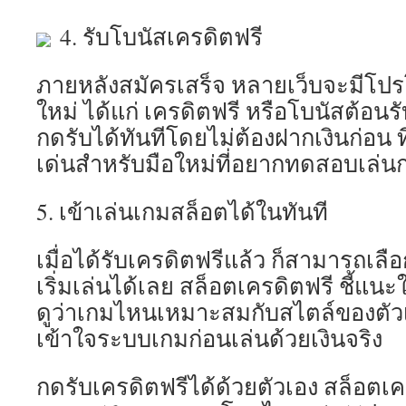
4. รับโบนัสเครดิตฟรี
ภายหลังสมัครเสร็จ หลายเว็บจะมีโปร
ใหม่ ได้แก่ เครดิตฟรี หรือโบนัสต้อนรั
กดรับได้ทันทีโดยไม่ต้องฝากเงินก่อน ที่
เด่นสำหรับมือใหม่ที่อยากทดสอบเล่นก
5. เข้าเล่นเกมสล็อตได้ในทันที
เมื่อได้รับเครดิตฟรีแล้ว ก็สามารถเลือ
เริ่มเล่นได้เลย สล็อตเครดิตฟรี ชี้แน
ดูว่าเกมไหนเหมาะสมกับสไตล์ของตั
เข้าใจระบบเกมก่อนเล่นด้วยเงินจริง
กดรับเครดิตฟรีได้ด้วยตัวเอง สล็อตเคร