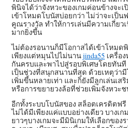
พินิจได้ว่าจังหวะของเกมค่อนข้างจะเปิ
เข้าโหมดโบนัสบ่อยกว่า ไม่ว่าจะเป็น
คูณรางวัล ทำให้การเล่นมีความเกี่ยวเน
มากยิ่งขึ้น
ไม่ต้องรอนานก็มีโอกาสได้เข้าโหมดพิ
เพียงแต่หมุนไปไม่นาน
jinda55
เครื่อง
กันครบและพาไปสู่รอบพิเศษโดยทันที ซึ
เป็นช่วงที่สนุกสนานที่สุด ด้วยเหตุว่า
เพิ่มขึ้นหลายเท่า และก็ยังมีลูกเล่นเส
หรือการขยายวงล้อที่ช่วยเพิ่มจังหวะ
อีกทั้งระบบโบนัสของ สล็อตเครดิตฟร
ไม่ได้มีเพียงแค่แบบอย่างเดียว บางเ
ยาวๆบางเกมจะมีมินิเกมให้เลือกของรา