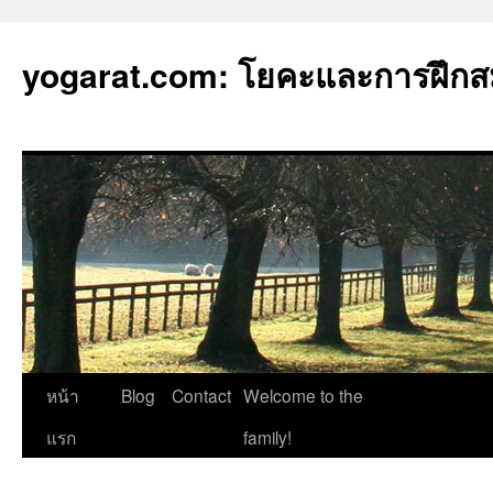
yogarat.com: โยคะและการฝึกสมา
ข้าม
หน้า
Blog
Contact
Welcome to the
ไป
แรก
family!
ยัง