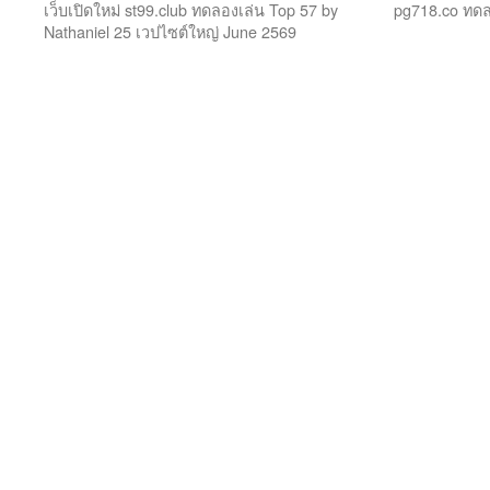
เว็บเปิดใหม่ st99.club ทดลองเล่น Top 57 by
pg718.co ทดล
Nathaniel 25 เวปไซต์ใหญ่ June 2569