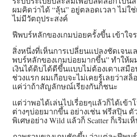
ระบบระเบียบสะสมเพื่อปลดล็อกโบนัสให
ผมคิดว่าได้ “ลุ้น” อยู่ตลอดเวลา ไม่ใ
ไม่มีวัตถุประสงค์
ฟีพบร์หลักของเกมบ่อยครั้งขึ้น เข้าใ
สิ่งหนึ่งที่เห็นการเปลี่ยนแปลงชัดเจนเ
พบร์หลักของเกมบ่อยมากขึ้น” ทำให้ผมร
เงินได้ดิบได้ดีขึ้นแบบไม่ต้องเดาเสมื
ช่วงแรก ผมเกือบจะไม่เคยรู้เลยว่าสล็อ
แค่ว่าถ้าสัญลักษณ์เรียงกันก็ชนะ
แต่ว่าพอได้เล่นไปเรื่อยๆแล้วก็ได้เข้
ต่างๆบ่อยมากขึ้น อย่างเช่น ฟรีสปิน ต
พิเศษอย่าง Wild แล้วก็ Scatter ก็เริ่มเห
ภาพรวมของเกมชัดขึ้น ว่าแต่ละฟีพบร