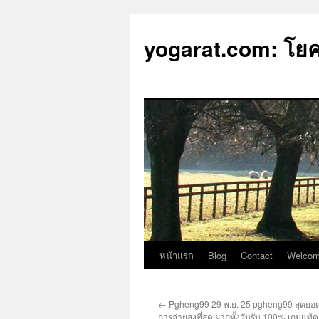
yogarat.com: โยค
หน้าแรก
Blog
Contact
Welcome
ข้าม
ไป
←
Pgheng99 29 พ.ย. 25 pgheng99 สุดยอดเ
ยัง
การจ่ายสูงที่สุด ฝากทั้งวันรับ 100% เกมแท