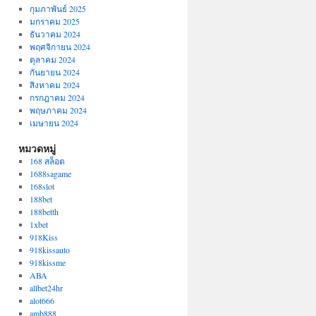
กุมภาพันธ์ 2025
มกราคม 2025
ธันวาคม 2024
พฤศจิกายน 2024
ตุลาคม 2024
กันยายน 2024
สิงหาคม 2024
กรกฎาคม 2024
พฤษภาคม 2024
เมษายน 2024
หมวดหมู่
168 สล็อต
1688sagame
168slot
188bet
188betth
1xbet
918Kiss
918kissauto
918kissme
ABA
allbet24hr
alot666
amb888