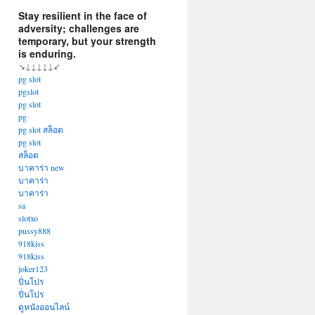
Stay resilient in the face of
adversity; challenges are
temporary, but your strength
is enduring.
↘↓↓↓↓↓↙
pg slot
pgslot
pg slot
pg
pg slot สล็อต
pg slot
สล็อต
บาคาร่า new
บาคาร่า
บาคาร่า
sa
slotxo
pussy888
918kiss
918kiss
joker123
ปั่นโปร
ปั่นโปร
ดูหนังออนไลน์