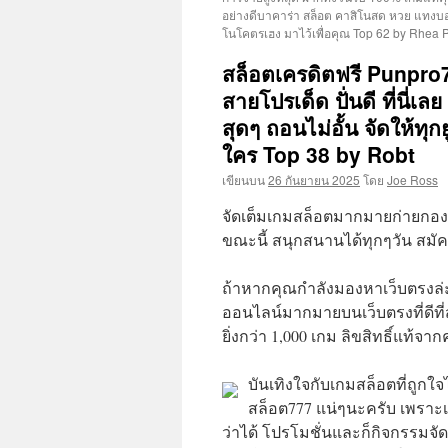
อย่างดีบาคาร่า สล็อต คาสิโนสด หวย แทงบอ
เนื้อหา
โนโคตรเฮง มาไว้เพื่อคุณ Top 62 by Rhea
สล็อตเครดิตฟรี Punpro
สายโปรเด็ด ปั่นดี ที่นี่เ
สุดๆ ถอนไม่อั้น จัดให้ทุ
ใคร Top 38 by Robt
เขียนบน
26 กันยายน 2025
โดย
Joe Ross
จัดเต็มเกมสล็อตมากมายก่ายกองบน
ขณะนี้ สนุกสนานได้ทุกๆวัน สมั
ถ้าหากคุณกำลังมองหาเว็บตรงล่ะก
ออนไลน์มากมายบนเว็บตรงที่ดีที
ยิ่งกว่า 1,000 เกม ลิขสิทธิ์แท้
บันเทิงใจกับเกมสล็อตที่ถูกใจไ
สล็อต777 แน่ๆนะครับ เพราะเห
ว่าได้ โปรโมชั่นและก็กิจกรรมจั