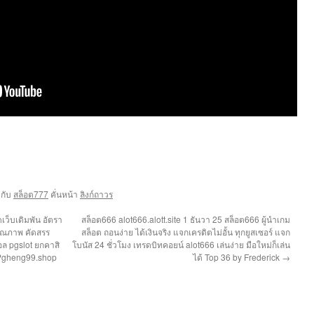
ำกับ
สล็อต777
คั่นหน้า
ลิงก์ถาวร
ว็บเดิมพัน อัตรา
สล็อต666 alot666.alott.site 1 ธันวา 25 สล็อต666 ผู้นำเกม
้คุณภาพ คัดสรร
สล็อต ถอนง่าย ได้เงินจริง แจกเครดิตไม่อั้น ทุกยูสเซอร์ แจก
ล pgslot ยกคาสิ
โบนัส 24 ชั่วโมง เทรดบิทคอยน์ alot666 เล่นง่าย มือใหม่ก็เล่น
 Pgheng99.shop
ได้ Top 36 by Frederick
→