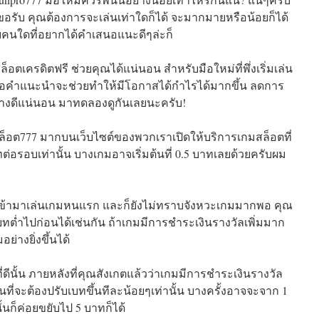
อรับ คุณต้องการจะเล่นเท่าใดก็ได้ จะมากมายหรือน้อยก็ได้
บคนใดที่อยากได้คำเสนอแนะดีๆล่ะก็
ตเครดิตฟรี ช่วยคุณได้แน่นอน สำหรับมือใหม่ที่พึ่งเริ่มเล่น
หรือคำแนะนำจะช่วยทำให้มีโอกาสได้กำไรได้มากขึ้น ลดการ
ย่างดีแน่นอน มาทดลองดูกันเลยนะครับ!
ม สล็อต777 มากบนเว็บไซต์ของพวกเราเปิดให้บริการเกมสล็อตที่
บาทต่อรอบเท่านั้น บางเกมอาจเริ่มต้นที่ 0.5 บาทเลยด้วยครับผม
ณเข้ามาเล่นเกมหนแรก และก็ยังไม่ทราบจังหวะเกมมากพอ คุณ
ต่ำไปก่อนได้เช่นกัน ถ้าเกมมีการชำระเงินรางวัลเพิ่มมาก
ย่างยิ่งขึ้นได้
ที่ดีนั้น ภายหลังที่คุณสังเกตแล้วว่าเกมมีการชำระเงินรางวัล
็นที่จะต้องปรับเบทขึ้นทีละน้อยๆเท่านั้น บางครั้งอาจจะจาก 1
นก็ค่อยขยับไป 5 บาทก็ได้