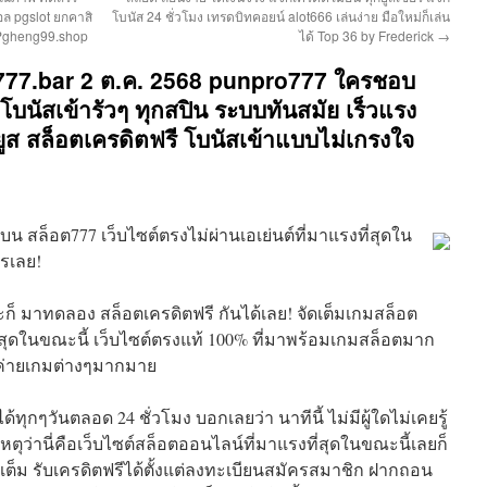
ล pgslot ยกคาสิ
โบนัส 24 ชั่วโมง เทรดบิทคอยน์ alot666 เล่นง่าย มือใหม่ก็เล่น
 Pgheng99.shop
ได้ Top 36 by Frederick
→
777.bar 2 ต.ค. 2568 punpro777 ใครชอบ
ลย โบนัสเข้ารัวๆ ทุกสปิน ระบบทันสมัย เร็วแรง
กยูส สล็อตเครดิตฟรี โบนัสเข้าแบบไม่เกรงใจ
 สล็อต777 เว็บไซต์ตรงไม่ผ่านเอเย่นต์ที่มาแรงที่สุดใน
ครเลย!
็ มาทดลอง สล็อตเครดิตฟรี กันได้เลย! จัดเต็มเกมสล็อต
่สุดในขณะนี้ เว็บไซต์ตรงแท้ 100% ที่มาพร้อมเกมสล็อตมาก
จากค่ายเกมต่างๆมากมาย
ด้ทุกๆวันตลอด 24 ชั่วโมง บอกเลยว่า นาทีนี้ ไม่มีผู้ใดไม่เคยรู้
ตุว่านี่คือเว็บไซต์สล็อตออนไลน์ที่มาแรงที่สุดในขณะนี้เลยก็
ดเต็ม รับเครดิตฟรีได้ตั้งแต่ลงทะเบียนสมัครสมาชิก ฝากถอน