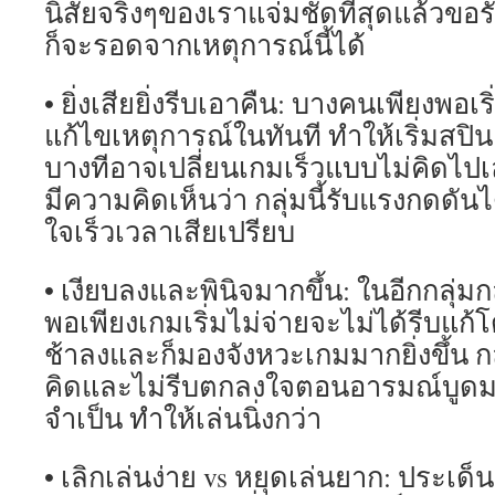
นิสัยจริงๆของเราแจ่มชัดที่สุดแล้วขอรับ
ก็จะรอดจากเหตุการณ์นี้ได้
• ยิ่งเสียยิ่งรีบเอาคืน: บางคนเพียงพอเ
แก้ไขเหตุการณ์ในทันที ทำให้เริ่มสปินเร
บางทีอาจเปลี่ยนเกมเร็วแบบไม่คิดไปเล
มีความคิดเห็นว่า กลุ่มนี้รับแรงกดดั
ใจเร็วเวลาเสียเปรียบ
• เงียบลงและพินิจมากขึ้น: ในอีกกลุ่
พอเพียงเกมเริ่มไม่จ่ายจะไม่ได้รีบแก้โ
ช้าลงและก็มองจังหวะเกมมากยิ่งขึ้น ก
คิดและไม่รีบตกลงใจตอนอารมณ์บูด
จำเป็น ทำให้เล่นนิ่งกว่า
• เลิกเล่นง่าย vs หยุดเล่นยาก: ประเด็นนี