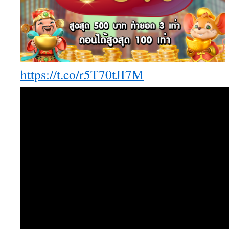
https://t.co/r5T70tJI7M