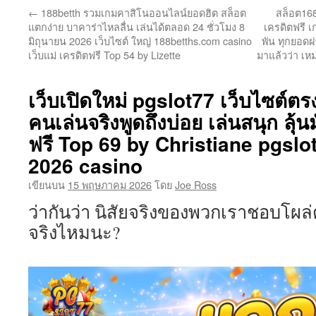
←
188betth รวมเกมคาสิโนออนไลน์ยอดฮิต สล็อต
สล็อต168
เนื้อหา
แตกง่าย บาคาร่าไหลลื่น เล่นได้ตลอด 24 ชั่วโมง 8
เครดิตฟรี 
มิถุนายน 2026 เว็บไซต์ ใหญ่ 188betths.com casino
พัน ทุกยอดฝ
เว็บแม่ เครดิตฟรี Top 54 by Lizette
มาแล้วว่า เห
เว็บเปิดใหม่ pgslot77 เว็บไซต์ตรง
คนเล่นจริงพูดถึงบ่อย เล่นสนุก ลุ้น
ฟรี Top 69 by Christiane pgslo
2026 casino
เขียนบน
15 พฤษภาคม 2026
โดย
Joe Ross
ว่ากันว่า นิสัยจริงของพวกเราชอบโผล่
จริงไหมนะ?