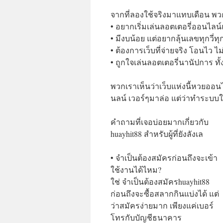
จากที่ลองใช้จริงมาแทบเดือน พวกเ
• อยากเริ่มเล่นลอตเตอรี่ออนไลน์
• มีงบน้อย แต่อยากลุ้นเลขทุกวี่ทุ
• ต้องการเว็บที่จ่ายจริง โอนไว ไม
• ถูกใจเล่นลอตเตอรี่นานัปการ ทั้
พวกเราเห็นว่าเว็บแห่งนี้หวยออน
นลน์ เวอร์ๆมาล่อ แต่ว่าทำระบบให
คำถามที่เจอบ่อยมากเกี่ยวกับ
huayhit88 สำหรับผู้ที่ยังลังเล
• จำเป็นต้องสมัครก่อนถึงจะเข้า
ใช้งานได้ไหม?
ใช่ จำเป็นต้องสมัครhuayhit88
ก่อนถึงจะซื้อสลากกินแบ่งได้ แต่
ว่าสมัครง่ายมาก เพียงแค่เบอร์
โทรกับบัญชีธนาคาร