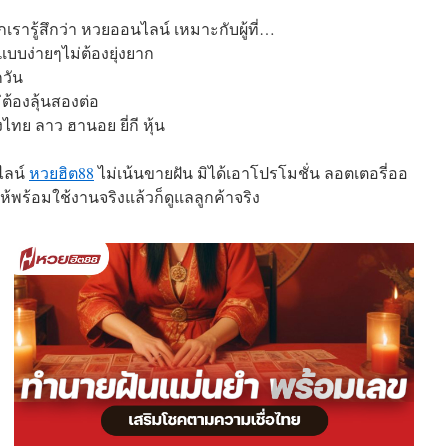
รารู้สึกว่า หวยออนไลน์ เหมาะกับผู้ที่…
แบบง่ายๆไม่ต้องยุ่งยาก
กวัน
่ต้องลุ้นสองต่อ
งไทย ลาว ฮานอย ยี่กี หุ้น
ไลน์
หวยฮิต88
ไม่เน้นขายฝัน มิได้เอาโปรโมชั่น ลอตเตอรี่ออ
้พร้อมใช้งานจริงแล้วก็ดูแลลูกค้าจริง