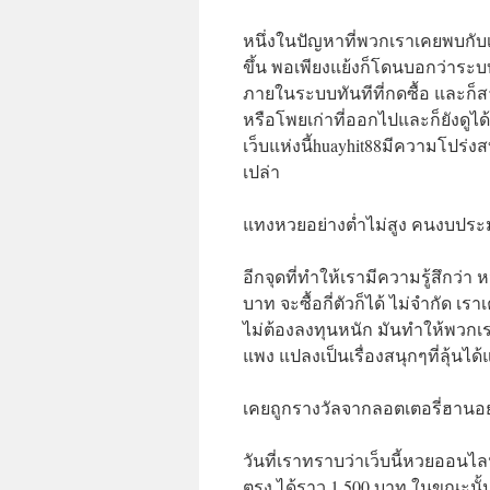
หนึ่งในปัญหาที่พวกเราเคยพบกับ
ขึ้น พอเพียงแย้งก็โดนบอกว่าระบบ
ภายในระบบทันทีที่กดซื้อ และก็
หรือโพยเก่าที่ออกไปและก็ยังดูได้
เว็บแห่งนี้huayhit88มีความโปร่ง
เปล่า
แทงหวยอย่างต่ำไม่สูง คนงบประมาณ
อีกจุดที่ทำให้เรามีความรู้สึกว่
บาท จะซื้อกี่ตัวก็ได้ ไม่จำกัด เร
ไม่ต้องลงทุนหนัก มันทำให้พวกเ
แพง แปลงเป็นเรื่องสนุกๆที่ลุ้นไ
เคยถูกรางวัลจากลอตเตอรี่ฮานอย
วันที่เราทราบว่าเว็บนี้หวยออนไ
ตรง ได้ราว 1,500 บาท ในขณะนั้นยั