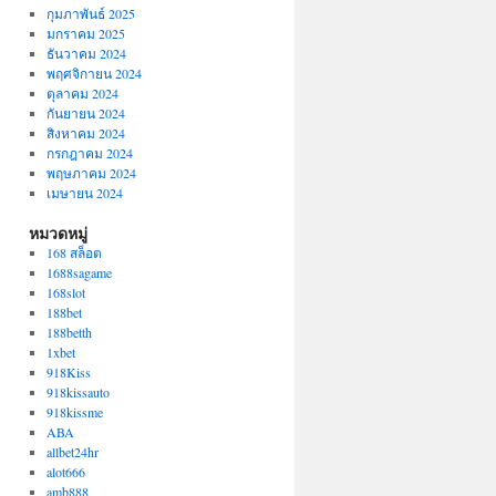
กุมภาพันธ์ 2025
มกราคม 2025
ธันวาคม 2024
พฤศจิกายน 2024
ตุลาคม 2024
กันยายน 2024
สิงหาคม 2024
กรกฎาคม 2024
พฤษภาคม 2024
เมษายน 2024
หมวดหมู่
168 สล็อต
1688sagame
168slot
188bet
188betth
1xbet
918Kiss
918kissauto
918kissme
ABA
allbet24hr
alot666
amb888