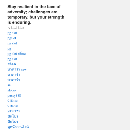
Stay resilient in the face of
adversity; challenges are
temporary, but your strength
is enduring.
↘↓↓↓↓↓↙
pg slot
pgslot
pg slot
pg
pg slot สล็อต
pg slot
สล็อต
บาคาร่า new
บาคาร่า
บาคาร่า
sa
slotxo
pussy888
918kiss
918kiss
joker123
ปั่นโปร
ปั่นโปร
ดูหนังออนไลน์