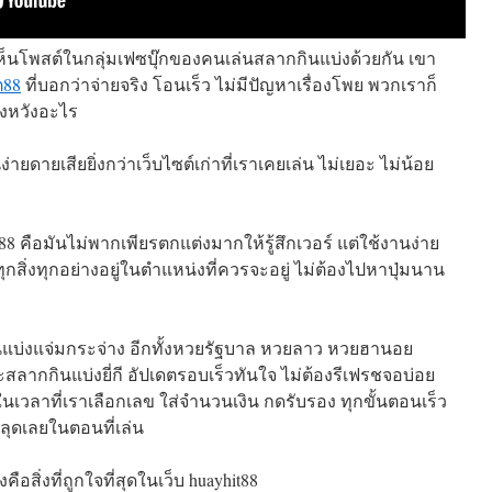
เห็นโพสต์ในกลุ่มเฟซบุ๊กของคนเล่นสลากกินแบ่งด้วยกัน เขา
ต88
ที่บอกว่าจ่ายจริง โอนเร็ว ไม่มีปัญหาเรื่องโพย พวกเราก็
งหวังอะไร
ง่ายดายเสียยิ่งกว่าเว็บไซต์เก่าที่เราเคยเล่น ไม่เยอะ ไม่น้อย
it88 คือมันไม่พากเพียรตกแต่งมากให้รู้สึกเวอร์ แต่ใช้งานง่าย
ย ทุกสิ่งทุกอย่างอยู่ในตำแหน่งที่ควรจะอยู่ ไม่ต้องไปหาปุ่มนาน
แบ่งแจ่มกระจ่าง อีกทั้งหวยรัฐบาล หวยลาว หวยฮานอย
ละสลากกินแบ่งยี่กี อัปเดตรอบเร็วทันใจ ไม่ต้องรีเฟรชจอบ่อย
ในเวลาที่เราเลือกเลข ใส่จำนวนเงิน กดรับรอง ทุกขั้นตอนเร็ว
ลุดเลยในตอนที่เล่น
อสิ่งที่ถูกใจที่สุดในเว็บ huayhit88