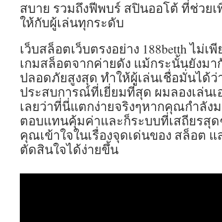
สบาย รวมถึงฟีพบร์ สปินออโต้ ที่ช่ว
ให้กับผู้เล่นทุกระดับ
เว็บสล็อตเว็บตรงอย่าง 188betth ไม่เพี
เกมสล็อตจากค่ายดัง แม้กระนั้นยัง
ปลอดภัยสูงสุด ทำให้ผู้เล่นเชื่อมั่นได้ว
ประสบการณ์ที่เยี่ยมที่สุด ผมลองเล่น
เลยว่าที่นี่แตกง่ายจริงๆหากคุณกำลังม
ตอบแทนคุ้มค่าและก็ระบบที่เสถียรสุด
คุณเข้าใจในเรื่องจุดเด่นของ สล็อต แ
ตัดสินใจได้ง่ายขึ้น