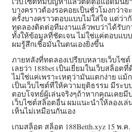
เว็บไซต์ที่มีปัญหาแล้วติดต่อแอดมิน
บางคราวต้องรอคอยเป็นชั่วโมงกว่าจ
ครั้งบางคราวตอบแบบไม่ใส่ใจ แต่ว่าก
ทดลองติดต่อทีมงานแล้วพบว่าได้รับก
ทั้งให้ข้อมูลที่ชัดเจน ไม่ใช่แค่ตอบแบบส่
ผมรู้สึกเชื่อมั่นในตนเองยิ่งขึ้น
ภายหลังที่ทดลองเปรียบหลายเว็บไซต
เลยว่า 188bet เป็นเยี่ยมในเว็บสล็อตที่
ไม่ใช่แค่เพราะเหตุว่ามันแตกง่าย แม้ก
เป็นเว็บไซต์ที่ให้ความยุติธรรม มีระบบท
ตอบโจทย์ผู้เล่นจริงๆถ้าหากคุณเคยม
เว็บไซต์สล็อตอื่น ผมแนะนำให้ลองเล่
เห็นไม่เหมือนกันเอง
เกมสล็อต สล็อต 188Betth.xyz 15 พ.ค. 68