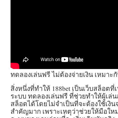
ทดลองเล่นฟรี ไม่ต้องจ่ายเงิน เหมาะก
สิ่งหนึ่งที่ทำให้ 188bet เป็นเว็บสล็อต
ระบบ ทดลองเล่นฟรี ที่ช่วยทำให้ผู้เ
สล็อตได้โดยไม่จำเป็นที่จะต้องใช้เงินจ
สำคัญมาก เพราะเหตุว่าช่วยให้มือใหม่