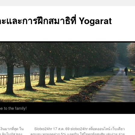
ะและการฝึกสมาธิที่ Yogarat
 to the family!
ินมากที่สุด ใน
Slotxo24hr 17 ส.ค. 69 slotxo24hr สล็อตออนไลน์ เว็บเดียว
 ลุ้นโบนัส ของ
ครบจบ ทุกยอดฝาก 5% แอดมิน ใส่ใจทุกข้อสงสัย เล่นง่าย จ่าย