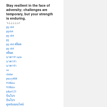
Stay resilient in the face of
adversity; challenges are
temporary, but your strength
is enduring.
↘↓↓↓↓↓↙
pg slot
pgslot
pg slot
pg
pg slot สล็อต
pg slot
สล็อต
บาคาร่า new
บาคาร่า
บาคาร่า
sa
slotxo
pussy888
918kiss
918kiss
joker123
ปั่นโปร
ปั่นโปร
ดูหนังออนไลน์