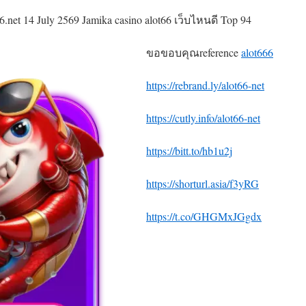
6.net 14 July 2569 Jamika casino alot66 เว็บไหนดี Top 94
ขอขอบคุณreference
alot666
https://rebrand.ly/alot66-net
https://cutly.info/alot66-net
https://bitt.to/hb1u2j
https://shorturl.asia/f3yRG
https://t.co/GHGMxJGgdx