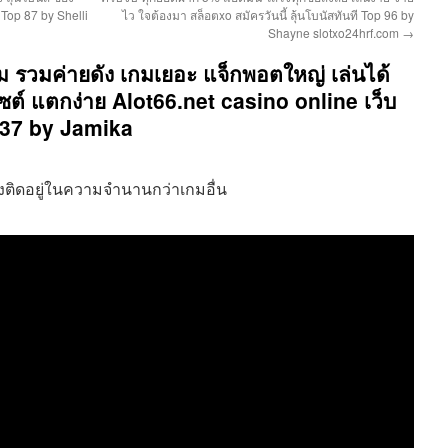
Top 87 by Shelli
ไว ใจต้องมา สล็อตxo สมัครวันนี้ ลุ้นโบนัสทันที Top 96 by
Shayne slotxo24hrf.com
→
ม รวมค่ายดัง เกมเยอะ แจ็กพอตใหญ่ เล่นได้
ไซต์ แตกง่าย Alot66.net casino online เว็บ
 37 by Jamika
งติดอยู่ในความจำนานกว่าเกมอื่น