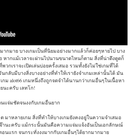
หม่มากมาย บางเกมเป็นที่นิยมอย่างมากแล้วก็ค่อยๆหายไป บาง
มอ หากแม้เวลาจะผ่านไปนานขนาดไหนก็ตาม สิ่งที่น่าดึงดูดก็
่พวกเราจะเปิดเล่นบ่อยครั้งเสมอ รวมทั้งยังไม่ใช่เกมที่ได้
นกลับมีบางสิ่งบางอย่างที่ทำให้เรายังจำเกมเหล่านั้นได้ มัน
เกม alot66 เกมหนึ่งถึงถูกจดจำได้นานกว่าเกมอื่นๆในเนื้อหา
ยนะครับ เลทโก!
ัวตนแจ่มชัดจนงงกับเกมอื่นยาก
็อต มาหลายเกม สิ่งที่ทำให้บางเกมยังคงอยู่ในความจำเสมอ
ลยจ๊านะครับ แม้กระนั้นมันคือความแจ่มแจ้งอันเป็นเอกลักษณ์
้งแต่ตอนแรก จนกระทั่งงงมากกับเกมอื่นๆได้ยากมากมาย