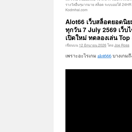
รางวัลอื่นๆมากมาย สล็อต ระบบออโต้ 24HR 
เนื้อหา
Kodmhai.com
Alot66 เว็บสล็อตยอดนิย
ทุกวัน 7 July 2569 เว็บ
เปิดใหม่ ทดลองเล่น Top
เขียนบน
12 มิถุนายน 2026
โดย
Joe Ross
เพราะอะไรเกม
alot666
บางเกมถึ