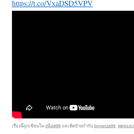
https://t.co/VxaDSD5VPV
เรื่องนี้ถูกเขียนใน
สล็อต99
และติดป้ายกำกับ
bonanza99
,
ทดลองเล