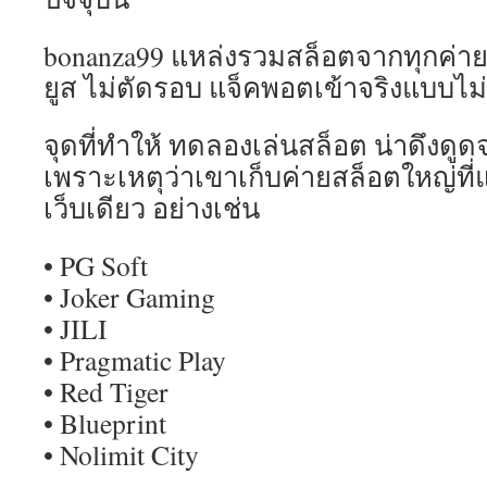
bonanza99 แหล่งรวมสล็อตจากทุกค่าย
ยูส ไม่ตัดรอบ แจ็คพอตเข้าจริงแบบไ
จุดที่ทำให้ ทดลองเล่นสล็อต น่าดึงดูดจ
เพราะเหตุว่าเขาเก็บค่ายสล็อตใหญ่ที่
เว็บเดียว อย่างเช่น
• PG Soft
• Joker Gaming
• JILI
• Pragmatic Play
• Red Tiger
• Blueprint
• Nolimit City