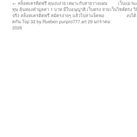
←
สล็อตเครดิตฟรี คุมงบง่าย เหมาะกับสายวางแผน
เว็บแม่ h
ทุน ลุ้นทองคำมูลค่า 1 บาท มีใบอนุญาติ เว็บตรง จ่าย
เว็บไซต์ตรง 
จริง สล็อตเครดิตฟรี สมัครง่ายๆ แล้วไปล่าแจ็คพอ
งบได
ตกัน Top 32 by Rueben punpro777.art 29 มกราคม
2026