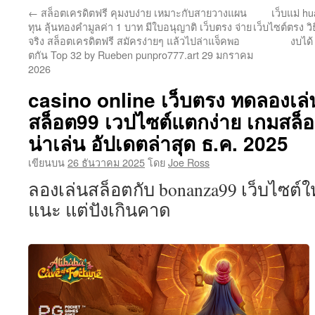
←
สล็อตเครดิตฟรี คุมงบง่าย เหมาะกับสายวางแผน
เว็บแม่ h
เนื้อหา
ทุน ลุ้นทองคำมูลค่า 1 บาท มีใบอนุญาติ เว็บตรง จ่าย
เว็บไซต์ตรง 
จริง สล็อตเครดิตฟรี สมัครง่ายๆ แล้วไปล่าแจ็คพอ
งบได
ตกัน Top 32 by Rueben punpro777.art 29 มกราคม
2026
casino online เว็บตรง ทดลองเล่
สล็อต99 เวปไซต์แตกง่าย เกมสล็
น่าเล่น อัปเดตล่าสุด ธ.ค. 2025
เขียนบน
26 ธันวาคม 2025
โดย
Joe Ross
ลองเล่นสล็อตกับ bonanza99 เว็บไซต์ใหม
แนะ แต่ปังเกินคาด