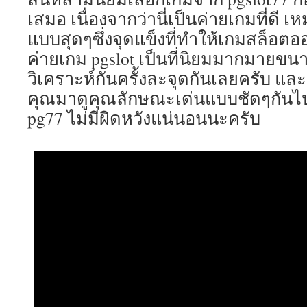
เสมอ เนื่องจากว่านี่เป็นค่ายเกมที่ดี
แบบสุดๆซึ่งจุดแข็งที่ทำให้เกมสล็อ
ค่ายเกม pgslot เป็นที่นิยมมากมายขนาด
วิเคราะห์กันครั้งละจุดกันเลยครับ และ
คุณมาดูคุณลักษณะเด่นแบบชัดๆกันไ
pg77 ไม่มีผิดหวังแน่นอนนะครับ