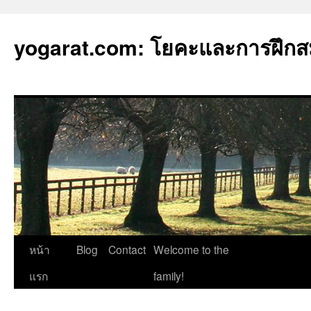
yogarat.com: โยคะและการฝึกสมา
ข้าม
หน้า
Blog
Contact
Welcome to the
ไป
แรก
family!
ยัง