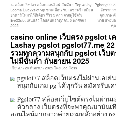
←
สล็อต ยิงปลา สล็อตออนไลน์ อันดับ 1 Top 46 by
Pgheng99 29 
เนื้อหา
Leoma Live22slot.vip ชวนเพื่อน รับ เพชรฟรี เหมือน
อัตราการจ
ยกคาสิโนมาไว้ที่เดียว รีวิว 5 ดาว จากผู้ใช้จริง
คุณภาพ คั
live22slot เล่นแล้ว ได้แสนแรกทุกคน 5 พฤศจิกา
หวย แทงบอล
2025
คุ
casino online เว็บตรง pgslot เ
Lashay pgslot pgslot77.me 22
รวมทุกความสนุกกับ pgslot เว็บ
ไม่มีขั้นต่ำ กันยายน 2025
เขียนบน
26 กันยายน 2025
โดย
Joe Ross
pgslot77 สล็อตเว็บตรงไม่ผ่านเอเย่น
สนุกกับเกม pg ได้ทุกวัน สมัครรับเค
Pgslot77 สล็อตเว็บไซต์ตรงไม่ผ่านเอ
ตัวกลาง เว็บตรงที่จะพาคุณมาบันเท
ออนไลน์มากจากค่ายเกมหลักอย่าง pg77 