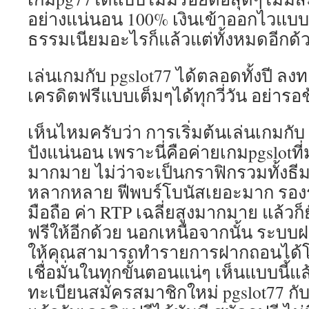
อย่างแน่นอน 100% เงินเข้าออกไวแบบส
ธรรมเนียมอะไรก็แล้วแต่ทั้งหมดอีกด้
เล่นเกมกับ pgslot77 ได้ตลอดทั้งปี ลงท
เครดิตฟรีแบบเต็มๆได้ทุกวี่วัน อย่ารอ
เห็นไหมครับว่า การเริ่มต้นเล่นเกมกับ 
ปังแน่นอน เพราะนี่คือค่ายเกมpgslotที
มากมาย ไม่ว่าจะเป็นกราฟิกรวมทั้งธีม
หลากหลาย ฟีพบร์โบนัสเยอะมาก รองร
มือถือ ค่า RTP เฉลี่ยสูงมากมาย แล้ว
ฟรีให้อีกด้วย นอกเหนือจากนั้น ระบบ
ให้คุณสามารถทำรายการฝากถอนได้โด
เชื่อมั่นในทุกขั้นตอนแน่ๆ เห็นแบบนี้แ
ทะเบียนสมัครสมาชิกใหม่ pgslot77 กับเ