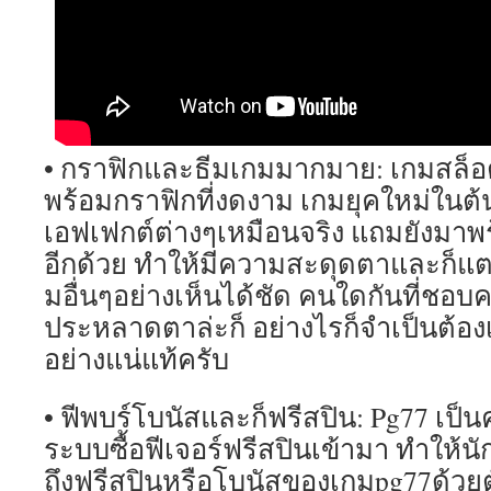
• กราฟิกและธีมเกมมากมาย: เกมสล็อ
พร้อมกราฟิกที่งดงาม เกมยุคใหม่ในต
เอฟเฟกต์ต่างๆเหมือนจริง แถมยังมา
อีกด้วย ทำให้มีความสะดุดตาและก็แ
มอื่นๆอย่างเห็นได้ชัด คนใดกันที่ช
ประหลาดตาล่ะก็ อย่างไรก็จำเป็นต้อง
อย่างแน่แท้ครับ
• ฟีพบร์โบนัสและก็ฟรีสปิน: Pg77 เป็น
ระบบซื้อฟีเจอร์ฟรีสปินเข้ามา ทำให้น
ถึงฟรีสปินหรือโบนัสของเกมpg77ด้วยตัว