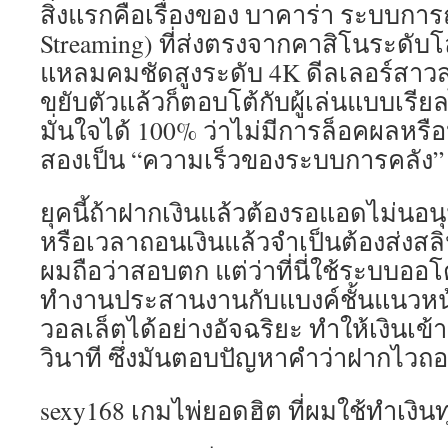
สิ่งแรกคือเรื่องของ บาคาร่า ระบบกา
Streaming) ที่ส่งตรงจากคาสิโนระดั
แหลมคมชัดสูงระดับ 4K ดีลเลอร์สาวส
ขยับตัวแล้วก็ตอบโต้กับผู้เล่นแบบเรี
มั่นใจได้ 100% ว่าไม่มีการล็อคผลหรื
สองเป็น “ความเร็วของระบบการคลัง”
ยุคนี้ถ้าฝากเงินแล้วต้องรอแอดไม่นอนุ
หรือเวลาถอนเงินแล้วจำเป็นต้องส่งสล
ผมถือว่าสอบตก แต่ว่าที่นี่ใช้ระบบออโ
ทำงานประสานงานกับแบงค์ชั้นแนวห
วอลเล็ตได้อย่างอัจฉริยะ ทำให้เงินเข้
วินาที ซึ่งมันตอบปัญหาคำว่าฝากไวถ
sexy168 เกมไพ่ยอดฮิต ที่ผมใช้ทำเงินทุก