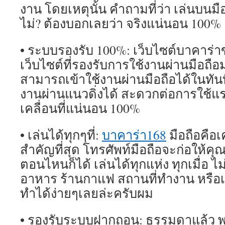
งาน โดยเหตุนั้น คำถามที่ว่า เล่นบนมือ
ไม่? ต้องบอกเลยว่า จริงแน่นอน 100%
• ระบบรองรับ 100%: เว็บไซต์บาคาร่
เว็บไซต์ที่รองรับการใช้งานผ่านมือถื
สามารถเข้าใช้งานผ่านมือถือได้ในทันที
งานผ่านแนวดิ่งได้ สะดวกต่อการใช้
เคลื่อนที่แน่นอน 100%
• เล่นได้ทุกๆที่:
บาคาร่า168
มือถือคือเค
สำคัญที่สุด โทรศัพท์มือถือจะก่อให้
ตอนไหนก็ได้ เล่นได้ทุกแห่ง ทุกเมื่อ ไม่
อาหาร ร้านกาแฟ สถานที่ทำงาน หรือเ
ทำได้ง่ายๆเลยล่ะครับผม
• รองรับระบบฝากถอน: ธรรมดาแล้ว 