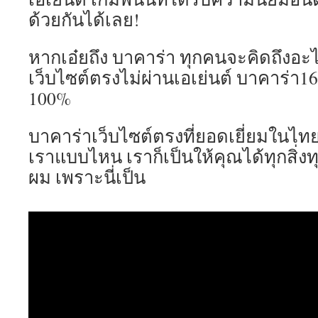
ล
ด้วยกันได้เลย!
สม
ใหม
หากเอ๋ยถึง บาคาร่า ทุกคนจะคิดถึงอะไ
ชน
แพ้
เว็บไซต์ตรงไม่ผ่านเอเย่นต์ บาคาร่า16
8
100%
ตา
ติด
รับ
บาคาร่าเว็บไซต์ตรงที่ยอดเยี่ยมในไทย
5
เราแบบไหน เราก็เป็นให้คุณได้ทุกสิ่ง
หมื
ถอ
ผม เพราะนี่เป็น
ได้
จริ
ทุก
เว
เว็
ดี
มี
โต๊
ให้
เลื