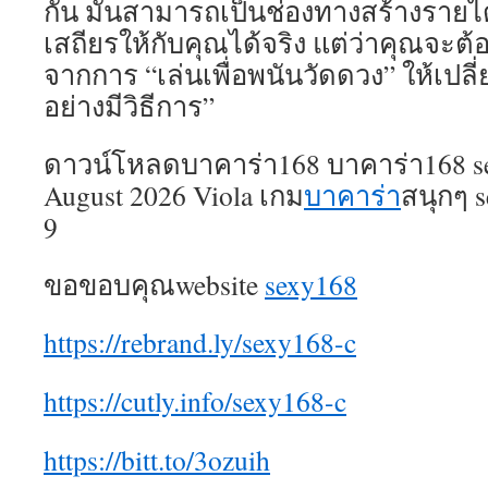
กัน มันสามารถเป็นช่องทางสร้างรายได้พ
เสถียรให้กับคุณได้จริง แต่ว่าคุณจะต
จากการ “เล่นเพื่อพนันวัดดวง” ให้เปลี
อย่างมีวิธีการ”
ดาวน์โหลดบาคาร่า168 บาคาร่า168 s
August 2026 Viola เกม
บาคาร่า
สนุกๆ s
9
ขอขอบคุณwebsite
sexy168
https://rebrand.ly/sexy168-c
https://cutly.info/sexy168-c
https://bitt.to/3ozuih