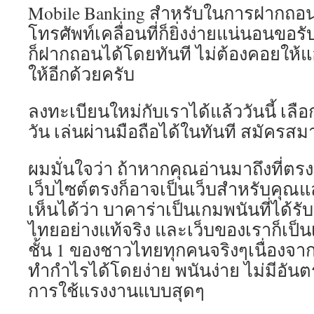
Mobile Banking สำหรับในการฝากถอนอย
โทรศัพท์เคลื่อนที่ก็ยิ่งง่ายแน่นอนขอ
ก็ฝากถอนได้โดยทันที ไม่ต้องคอยให
ให้อีกด้วยครับ
ลงทะเบียนใหม่กับเราได้แล้ววันนี้ เลื
วัน เล่นผ่านมือถือได้ในทันที สมัครสม
ผมมั่นใจว่า ถ้าหากคุณอ่านมาถึงที่ตรง
เว็บไซต์ตรงก็อาจเป็นเว็บสำหรับคุณแ
เห็นได้ว่า บาคาร่าเป็นเกมพนันที่ได
ไทยอย่างแท้จริง และเว็บของเราก็เป็นเ
ชั้น 1 ของชาวไทยทุกคนจริงๆเนื่องจ
ทำกำไรได้โดยง่าย พนันง่าย ไม่มีอัน
การใช้แรงงานแบบสุดๆ