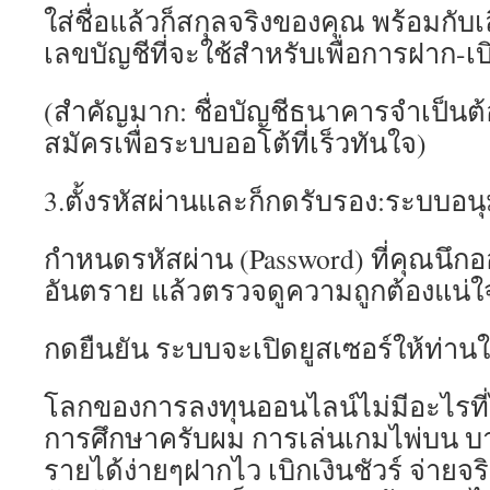
ใส่ชื่อแล้วก็สกุลจริงของคุณ พร้อมกับ
เลขบัญชีที่จะใช้สำหรับเพื่อการฝาก-เบ
(สำคัญมาก: ชื่อบัญชีธนาคารจำเป็นต้อง
สมัครเพื่อระบบออโต้ที่เร็วทันใจ)
3.ตั้งรหัสผ่านและก็กดรับรอง:ระบบอนุม
กำหนดรหัสผ่าน (Password) ที่คุณนึกออ
อันตราย แล้วตรวจดูความถูกต้องแน่ใจ
กดยืนยัน ระบบจะเปิดยูสเซอร์ให้ท่าน
โลกของการลงทุนออนไลน์ไม่มีอะไรที่
การศึกษาครับผม การเล่นเกมไพ่บน บา
รายได้ง่ายๆฝากไว เบิกเงินชัวร์ จ่ายจริง