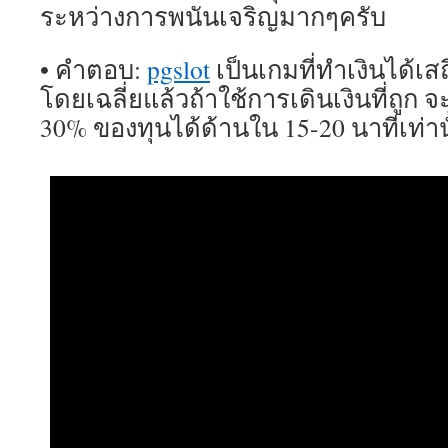
ระหว่างการพนันเจริญมากๆครับ
• คำตอบ:
pgslot
เป็นเกมที่ทำเงินได้เส
โดยเฉลี่ยแล้วถ้าใช้การเดินเงินที่ถูก
30% ของทุนได้ด้านใน 15-20 นาทีเท่าน