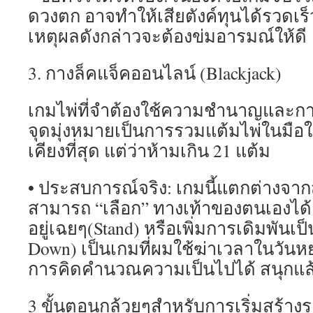
ดวงตก อาจทำให้เสียตังค์ทุนได้รวดเร็
เหตุผลดังกล่าวจะต้องข่มอารมณ์ให้ดี
3. กางล็คแจ็คออนไลน์ (Blackjack)
เกมไพ่ที่จำต้องใช้ความชำนาญและกา
จุดมุ่งหมายเป็นการรวมแต้มไพ่ในมือให
เคียงที่สุด แต่ว่าห้ามเกิน 21 แต้ม
• ประสบการณ์จริง: เกมนี้แตกต่างจา
สามารถ “เลือก” ทางเท้าของตนเองได้ ว่า
อยู่เฉยๆ(Stand) หรือเพิ่มการเดิมพันเป
Down) เป็นเกมที่ผมใช้ฆ่าเวลาในวันห
การคิดคำนวณความเป็นไปได้ สนุกแล
3 ขั้นตอนกล้วยๆสำหรับการเริ่มสร้างร