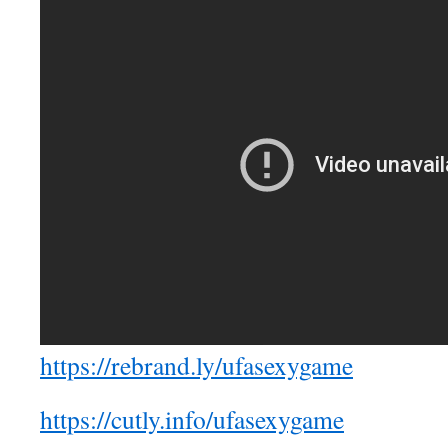
https://rebrand.ly/ufasexygame
https://cutly.info/ufasexygame