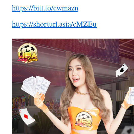
https://bitt.to/cwmazn
https://shorturl.asia/cMZEu