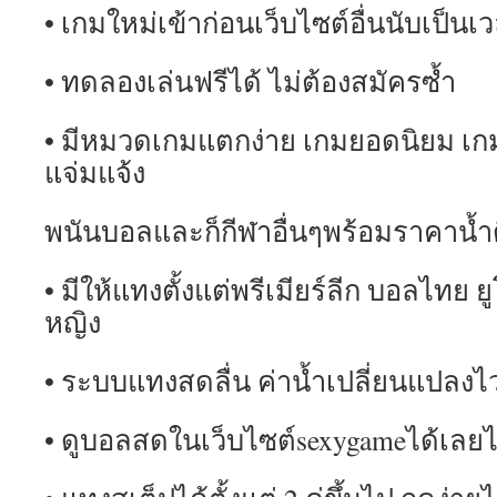
• เกมใหม่เข้าก่อนเว็บไซต์อื่นนับเป็น
• ทดลองเล่นฟรีได้ ไม่ต้องสมัครซ้ำ
• มีหมวดเกมแตกง่าย เกมยอดนิยม เกม
แจ่มแจ้ง
พนันบอลและก็กีฬาอื่นๆพร้อมราคาน้ำด
• มีให้แทงตั้งแต่พรีเมียร์ลีก บอลไทย 
หญิง
• ระบบแทงสดลื่น ค่าน้ำเปลี่ยนแปลงไว
• ดูบอลสดในเว็บไซต์sexygameได้เลยไม่