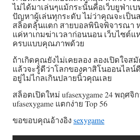
ไม่ได้มาเล่นๆแม้กระนั้นคือเว็บยูฟ่าเบ
ปัญหาผู้เล่นทุกระดับ ไม่ว่าคุณจะเป
สล็อตลุ้นแตก สายบอลพินิจพิจารณา หร
แค่หาเกมฆ่าเวลาก่อนนอน เว็บไซต์แห่ง
ครบแบบคุณภาพด้วย
ถ้าเกิดคุณยังไม่เคยลอง ลองเปิดใจสมัค
แล้วจะรู้ดีว่าโลกของคาสิโนออนไลน์ดีๆ
อยู่ไม่ไกลเกินปลายนิ้วคุณเลย
สล็อตเปิดใหม่ ufasexygame 24 พฤศจิก
ufasexygame แตกง่าย Top 56
ขอขอบคุณอ้างอิง
sexygame