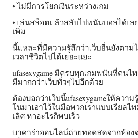
• ไม่มีการโยกเงินระหว่างเกม
• เล่นสล็อตแล้วสลับไปพนันบอลได้เ
เพิ่ม
นี้แหละที่มีความรู้สึกว่าเว็บอื่นยังตาม
เวลาชีวิตไปได้เยอะแยะ
ufasexygame มีครบทุกเกมพนันที่คนไทย
มีมากกว่าเว็บทั่วๆไปอีกด้วย
ต้องบอกว่าเว็บนี้ufasexygameให้ความรู้
โนมาเอาไว้ในมือพวกเราแบบเรียลไทม
เลิศ หาอะไรก็พบเร็ว
บาคาร่าออนไลน์ถ่ายทอดสดจากห้องจร