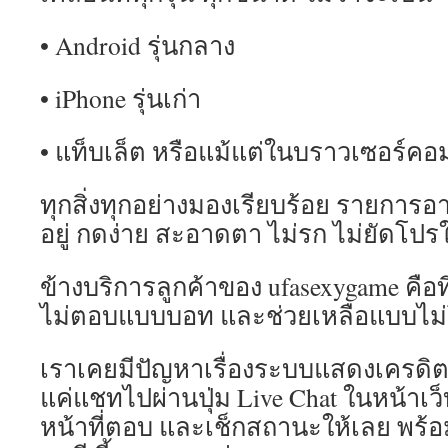
• Android รุ่นกลาง
• iPhone รุ่นเก่า
• แท็บเล็ต หรือแม้แต่ในบราวเซอร์คอ
ทุกสิ่งทุกอย่างมองเรียบร้อย รายการอา
อยู่ กดง่าย สะอาดตา ไม่รก ไม่ยัดโปรใ
ข้างบริการลูกค้าของ ufasexygame คือทีมที
ไม่ตอบแบบบอท และช่วยเหลือแบบไม่โ
เราเคยมีปัญหาเรื่องระบบแสดงเครดิตช้
แค่แชทไปผ่านปุ่ม Live Chat ในหน้าเว็บ
หน้าที่ตอบ และเช็กสถานะให้เลย พร้อ