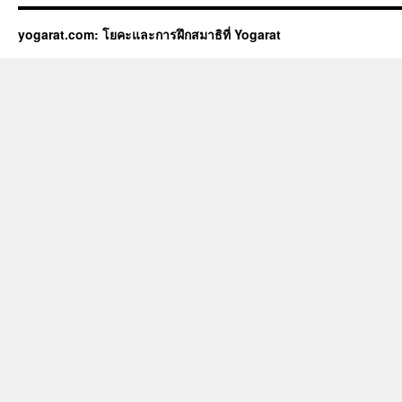
yogarat.com: โยคะและการฝึกสมาธิที่ Yogarat