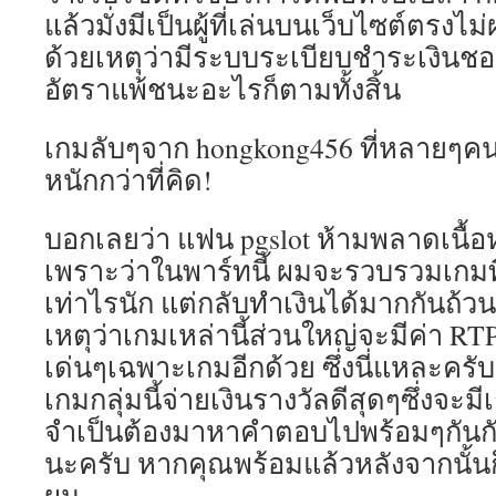
แล้วมั่งมีเป็นผู้ที่เล่นบนเว็บไซต์ตรงไม่
ด้วยเหตุว่ามีระบบระเบียบชำระเงินช
อัตราแพ้ชนะอะไรก็ตามทั้งสิ้น
เกมลับๆจาก hongkong456 ที่หลายๆค
หนักกว่าที่คิด!
บอกเลยว่า แฟน pgslot ห้ามพลาดเนื้อ
เพราะว่าในพาร์ทนี้ ผมจะรวบรวมเกมที
เท่าไรนัก แต่กลับทำเงินได้มากกันถ้ว
เหตุว่าเกมเหล่านี้ส่วนใหญ่จะมีค่า RTP 
เด่นๆเฉพาะเกมอีกด้วย ซึ่งนี่แหละครับ
เกมกลุ่มนี้จ่ายเงินรางวัลดีสุดๆซึ่งจะม
จำเป็นต้องมาหาคำตอบไปพร้อมๆกันกั
นะครับ หากคุณพร้อมแล้วหลังจากนั้น
ผม