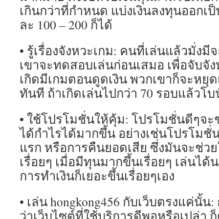
เกินกว่าที่กำหนด แบ่งเงินลงทุนออกเ
ละ 100 – 200 ก็ได้
• รู้เรื่องจังหวะเกม: คนที่เล่นแล้วมั่งม
เขาจะทดสอบเล่นก่อนเสมอ เพื่อจับจั
เกิดมีเกมตอนดูดเงิน พวกเขาก็จะหยุ
ทันที ถ้าเกิดเล่นไปกว่า 70 รอบแล้วโ
• ใช้โปรโมชั่นให้คุ้ม: โปรโมชั่นดีๆ
ได้กำไรได้มากขึ้น อย่างเช่นโปรโมชั่
แรก หรือการคืนยอดเสีย ซึ่งมันจะช่วย
เรื่อยๆ เมื่อมีทุนมากขึ้นเรื่อยๆ เล่นได
การทำเงินก็เยอะขึ้นเรื่อยๆเอง
• เล่น hongkong456 กับเว็บตรงแค่นั้น:
ว่าเว็บไซต์ที่ใช้บริการดีพอหรือเปล่า ก็