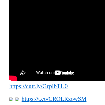
https://cutt.ly/GrplbTU0
https://t.co/CROLRzowSM