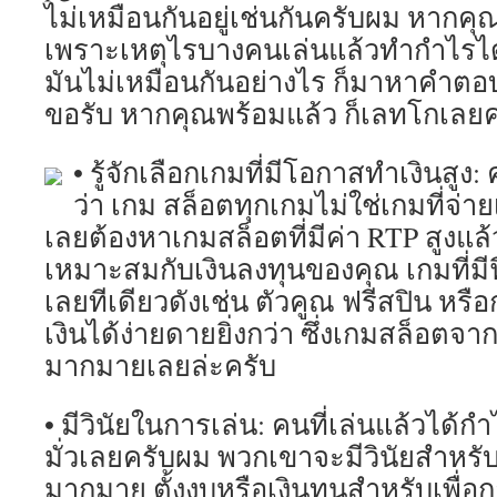
ไม่เหมือนกันอยู่เช่นกันครับผม หากค
เพราะเหตุไรบางคนเล่นแล้วทำกำไรได้
มันไม่เหมือนกันอย่างไร ก็มาหาคำตอ
ขอรับ หากคุณพร้อมแล้ว ก็เลทโกเลย
• รู้จักเลือกเกมที่มีโอกาสทำเงินสูง
ว่า เกม สล็อตทุกเกมไม่ใช่เกมที่จ่า
เลยต้องหาเกมสล็อตที่มีค่า RTP สูงแล้
เหมาะสมกับเงินลงทุนของคุณ เกมที่มีฟ
เลยทีเดียวดังเช่น ตัวคูณ ฟรีสปิน หรื
เงินได้ง่ายดายยิ่งกว่า ซึ่งเกมสล็อตจาก 
มากมายเลยล่ะครับ
• มีวินัยในการเล่น: คนที่เล่นแล้วได้ก
มั่วเลยครับผม พวกเขาจะมีวินัยสำหรั
มากมาย ตั้งงบหรือเงินทุนสำหรับเพื่อก