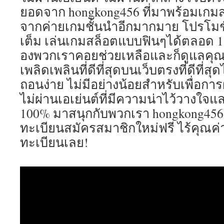
ยอดจาก hongkong456 ที่มาพร้อมเกม
จากค่ายเกมชั้นนำอีกมากมาย โปรโมชั
เต็ม เล่นเกมสล็อตแบบฟินๆได้ตลอด 
องพวกเราคอยช่วยเหลือและก็ดูแลคุ
เพลิดเพลินที่ดีที่สุดบนเว็บตรงที่ดีที่สุด
ถอนง่าย ไม่มีอย่างน้อยสำหรับเพื่อก
ไม่ผ่านเอเย่นต์ที่มีความน่าไว้วางใจ
100% มาสนุกกับพวกเรา hongkong456 ได
ทะเบียนสมัครสมาชิกใหม่ฟรี ไร้คุณค
ทะเบียนเลย!