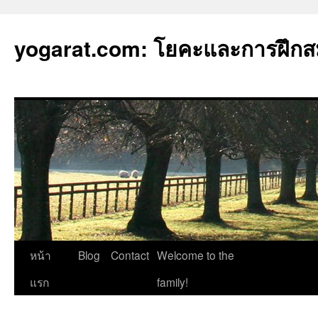
yogarat.com: โยคะและการฝึกสมา
ข้าม
หน้า
Blog
Contact
Welcome to the
ไป
แรก
family!
ยัง