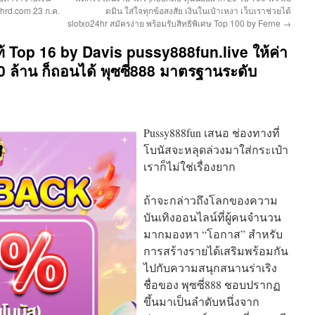
4hrd.com 23 ก.ค.
ดมิน ใส่ใจทุกข้อสงสัย เงินในเป๋าเหงา เว็บเราช่วยได้
slotxo24hr สมัครง่าย พร้อมรับสิทธิพิเศษ Top 100 by Ferne
→
ท้ Top 16 by Davis pussy888fun.live ให้ค่า
 ล้าน ก็ถอนได้ พุซซี่888 มาตรฐานระดับ
Pussy888fun เสนอ ช่องทางที่
โบนัสจะหลุดล่วงมาใส่กระเป๋า
เราก็ไม่ใช่เรื่องยาก
ถ้าจะกล่าวถึงโลกของความ
บันเทิงออนไลน์ที่ผู้คนจำนวน
มากมองหา “โอกาส” สำหรับ
การสร้างรายได้เสริมพร้อมกัน
ไปกับความสนุกสนานร่าเริง
ชื่อของ พุซซี่888 ชอบปรากฏ
ขึ้นมาเป็นลำดับหนึ่งจาก