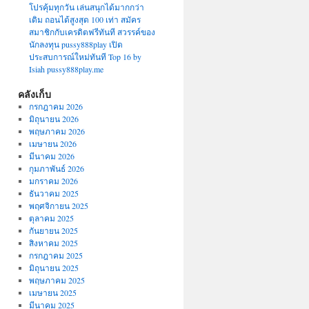
โปรคุ้มทุกวัน เล่นสนุกได้มากกว่า
เดิม ถอนได้สูงสุด 100 เท่า สมัคร
สมาชิกกับเครดิตฟรีทันที สวรรค์ของ
นักลงทุน pussy888play เปิด
ประสบการณ์ใหม่ทันที Top 16 by
Isiah pussy888play.me
คลังเก็บ
กรกฎาคม 2026
มิถุนายน 2026
พฤษภาคม 2026
เมษายน 2026
มีนาคม 2026
กุมภาพันธ์ 2026
มกราคม 2026
ธันวาคม 2025
พฤศจิกายน 2025
ตุลาคม 2025
กันยายน 2025
สิงหาคม 2025
กรกฎาคม 2025
มิถุนายน 2025
พฤษภาคม 2025
เมษายน 2025
มีนาคม 2025