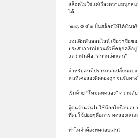
สล็อตไม่ใช่แค่เรื่องความสนุกสน
ได้
pussy888fun ปั่นสล็อตให้ได้เงินจ
เกมเดิมพันออนไลน์ เชื่อว่าชื่อข
ประสบการณ์ส่วนตัวที่คลุกคลีอยู่
แต่ว่ามันคือ “สนามเด็กเล่น”
สำหรับคนที่ปรารถนาเปลี่ยนแปลง
คนที่เคยลองผิดลองถูก จนจับทางได
เริ่มด้วย “โหมดทดลอง” ความลั
ผู้คนจำนวนไม่ใช้น้อยใจร้อน อยาก
ที่ผมใช้บ่อยๆคือการ ทดลองเล่นสล็อ
ทำไมจำต้องทดสอบเล่น?