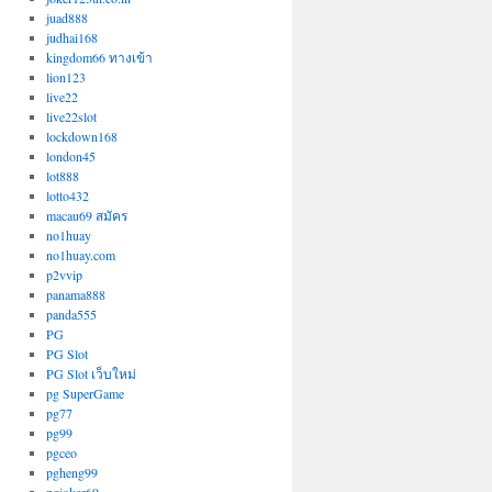
juad888
judhai168
kingdom66 ทางเข้า
lion123
live22
live22slot
lockdown168
london45
lot888
lotto432
macau69 สมัคร
no1huay
no1huay.com
p2vvip
panama888
panda555
PG
PG Slot
PG Slot เว็บใหม่
pg SuperGame
pg77
pg99
pgceo
pgheng99