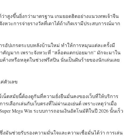
สึกได้ว่าสูงขึ้นยิ่งกว่ามาตรฐาน เกมยอดฮิตอย่างแนวเทพเจ้าจีน
จังหวะการจ่ายรางวัลที่เดาได้ถ้าเกิดเรามีประสบการณ์มาก
ีการอัปเกรดระบบหลังบ้านใหม่ ทำให้การหมุนแต่ละครั้งมี
นี้สำคัญมาก เพราะจังหวะที่ “สล็อตแตกบ่อยมาก” มักจะมาใน
บบค้างหรือหลุดในช่วงฟรีสปิน นั่นเป็นฝันร้ายของนักเล่นเลย
ค่ตัวเลข
เน็ตสมัยนี้ต้องดูกันที่ความยั่งยืนมั่นคงของเว็บที่ให้บริการ
รเลือกเล่นกับเว็บตรงที่ไม่ผ่านเอเย่นต์ เพราะเหตุว่าเมื่อ
 Super Mega Win ระบบการถอนเงินอัตโนมัติในปี 2026 นั้นเร็ว
ี ซึ่งมันช่วยรับรองความมั่นใจและความเชื่อมั่นได้ว่า การเล่น