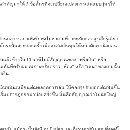
คัญมาให้ 3 ข้อสั้นๆที่จะเปลี่ยนแปลงการเล่นแบบสุ่มๆให้
กลาง: อย่าเพิ่งรีบพุ่งไปหาเกมที่จ่ายหนักยอดสูงเสียรู้เดียว
ม้กระนั้นจ่ายบ่อยครั้ง เพื่อสะสมเงินทุนให้หน้าตักเรานิ่งก่อน
หนแล้วข้างใน 10 นาทีไม่มีสัญญาณของ “ฟรีสปิน” หรือ
กมทันทีครับผม เพราะครั้งคราว “ห้อง” หรือ “เลน” ของเกมนั้น
ยเงิน
งเงินพนันเหมือนเดิมตลอดการเล่น ให้ค่อยๆขยับยอดเดิมพันขึ้น
ษเริ่มปรากฏออกมาบ่อยครั้งขึ้น นั่นคือสัญญาณว่าโบนัสใหญ่
อตขอรับ แม้กระนั้นยังมีเกมยิงปลา และก็เกมคาสิโนสด ซึ่งจุดนี้