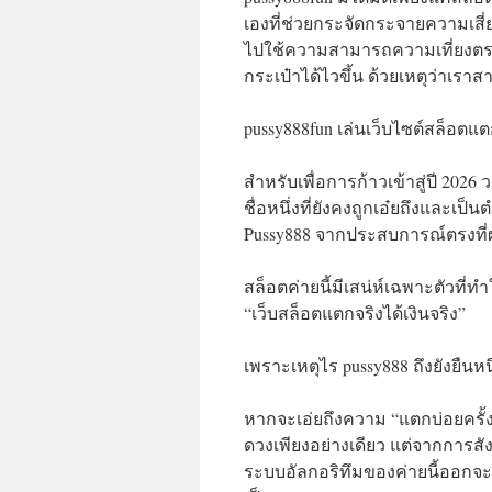
เองที่ช่วยกระจัดกระจายความเสี่ย
ไปใช้ความสามารถความเที่ยงตรงใน
กระเป๋าได้ไวขึ้น ด้วยเหตุว่าเร
pussy888fun เล่นเว็บไซต์สล็อตแต
สำหรับเพื่อการก้าวเข้าสู่ปี 2
ชื่อหนึ่งที่ยังคงถูกเอ๋ยถึงและเ
Pussy888 จากประสบการณ์ตรงที่
สล็อตค่ายนี้มีเสน่ห์เฉพาะตัวที่ท
“เว็บสล็อตแตกจริงได้เงินจริง”
เพราะเหตุไร pussy888 ถึงยังยืนหน
หากจะเอ่ยถึงความ “แตกบ่อยครั้ง”
ดวงเพียงอย่างเดียว แต่จากการส
ระบบอัลกอริทึมของค่ายนี้ออกจะม