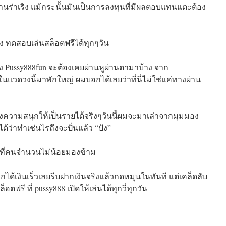
านร่าเริง แม้กระนั้นมันเป็นการลงทุนที่มีผลตอบแทนแตะต้อง
ริง ทดสอบเล่นสล็อตฟรีได้ทุกๆวัน
อง Pussy888fun จะต้องเคยผ่านหูผ่านตามาบ้าง จาก
ในแวดวงนี้มาพักใหญ่ ผมบอกได้เลยว่าที่นี่ไม่ใช่แค่ทางผ่าน
ความสนุกให้เป็นรายได้จริงๆวันนี้ผมจะมาเล่าจากมุมมอง
้ว่าทำเช่นไรถึงจะปั่นแล้ว “ปัง”
บที่คนจำนวนไม่น้อยมองข้าม
ได้เงินเร็วเลยรีบฝากเงินจริงแล้วกดหมุนในทันที แต่เคล็ดลับ
ตฟรี ที่ pussy888 เปิดให้เล่นได้ทุกวี่ทุกวัน