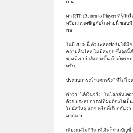
เป็น
ค่า RTP (Return to Player) ที่รู้
หรือแนวเผชิญภัยในค่ายนี้ ชอบมี
พอ
ในปี 2026 นี้ ตัวแพลตฟอร์มได้ม
ความลื่นไหล ไม่มีสะดุด ซึ่งจุด
ช่วงที่เรากำลังดวงขึ้น ถ้าเกิดระ
ครับ
ประสบการณ์ “แตกจริง” ที่ไม่ใช่แ
คำว่า “ได้เงินจริง” ในโลกอินเตอร์
ด้วย ประสบการณ์ที่ผมต้องใจเป็นกา
โบนัสใหญ่แตก หรือที่เรียกกันว่า
มากมาย
เพียงแค่ไม่กี่วินาทีเงินก็ฝากบัญช