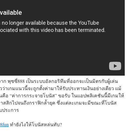
ดจาก พุซซี่888 เป็นระบบอัลกอริทึมที่ออกจะเป็นมิตรกับผู้เล่น
าเกมแนวนี้จะถูกตั้งค่ามาให้รับประทานเงินอย่างเดียว แม้
นคือ “ค่าการกระจายโบนัส” ขอรับ ในแอปพลิเคชันนี้มีเกมให้
าสสิกไปจนถึงกราฟิกล้ำยุค ซึ่งแต่ละเกมจะมีขณะที่โบนัส
นับประการ
8fun
ทำยังไงให้โบนัสหล่นทับ?