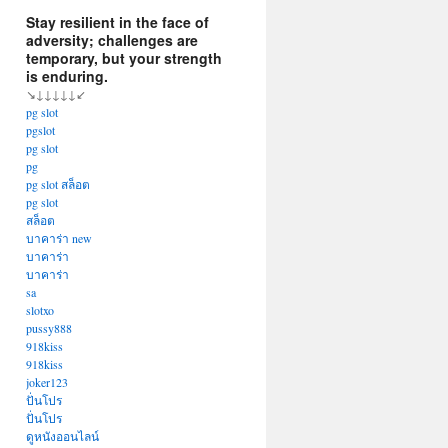
Stay resilient in the face of
adversity; challenges are
temporary, but your strength
is enduring.
↘↓↓↓↓↓↙
pg slot
pgslot
pg slot
pg
pg slot สล็อต
pg slot
สล็อต
บาคาร่า new
บาคาร่า
บาคาร่า
sa
slotxo
pussy888
918kiss
918kiss
joker123
ปั่นโปร
ปั่นโปร
ดูหนังออนไลน์