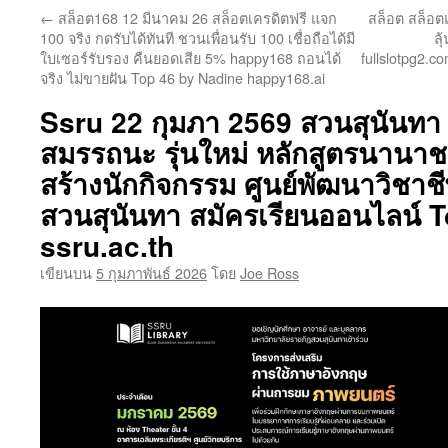
←
สล็อต168 12 มีนาคม 26 สล็อตเครดิตฟรี แจก
สล็อต สล็อต
เนื้อหา
100 จริง กดรับได้ทันที ชวนเพื่อนรับ 100 เชื่อถือได้มี
ลุ
ใบเซอร์รับรอง คืนยอดเสีย 5% happy168 ถอนได้
fullslotpg2.c
จริง ไม่ขายฝัน Top 46 by Nadine happy168.ai
Ssru 22 กุมภา 2569 สวนสุนันทา ห
สมรรถนะ รุ่นใหม่ หลักสูตรนานาช
สร้างนักกิจกรรม ศูนย์พัฒนาวิชา
สวนสุนันทา สมัครเรียนออนไลน์ T
ssru.ac.th
เขียนบน
5 กุมภาพันธ์ 2026
โดย
Joe Ross