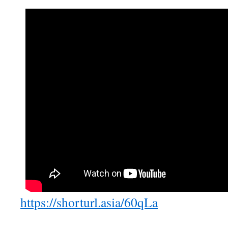
https://shorturl.asia/60qLa