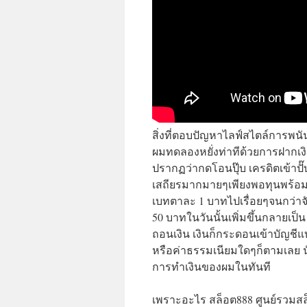
สิ่งที่ตอบปัญหาไลฟ์สไตล์การพนั
ผมทดลองหยั่งท่าทีด้วยการฝากเงิ
ปรากฏว่ากดโอนปุ๊บ เครดิตเข้าปั๊บ
เสถียรมากมายๆเพียงพอทุนพร้อม 
เบทตาละ 1 บาทไปเรื่อยๆจนกว่า
50 บาทในวันนั้นเพิ่มขึ้นกลายเป็
ถอนเงิน เงินก็กระดอนเข้าบัญชีแบ
หรือค่าธรรมเนียมใดๆก็ตามเลย นับต
การทำเงินของผมในทันที
เพราะอะไร สล็อต888 ศูนย์รวมสล็อ