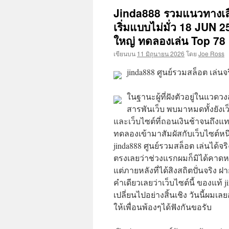
Jinda888 รวมแนวทางเลื
เนื้อหา
เริ่มแบบไม่มั่ว 18 JUN 
ใหญ่ ทดลองเล่น Top 7
เขียนบน
11 มิถุนายน 2026
โดย
Joe Ross
jinda888 ศูนย์รวมสล็อต เล่
ในฐานะผู้ที่ฝังตัวอยู่ในแ
สารพันเว็บ พบมาหมดทั้งยังเว็
และเว็บไซต์ที่ถอนเงินช้าจนถึงแท
ทดลองเข้ามาสัมผัสกับเว็บไซต์หนึ
jinda888 ศูนย์รวมสล็อต เล่นได้จร
ตรงเลยว่าช่วงแรกผมก็มิได้คาดหว
แต่ภายหลังที่ได้สิงสถิตปั่นจริง
คำเดียวเลยว่าเว็บไซต์นี้ ของแท้ 
เปลี่ยนไปอย่างสิ้นเชิง วันนี้
ให้เพื่อนพ้องๆได้ฟังกันขอรับ