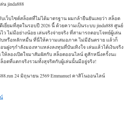
่น jinda888
ับเว็บไซต์สล็อตที่ไม่ได้มาตรฐาน ผมกล้ายืนยันเลยว่า สล็อต
ีเยี่ยมที่สุดในรอบปี 2026 นี้ ด้วยความเป็นระบบ jinda888 ศูนย์
ว ไม่มีอย่างน้อย เล่นจริงจ่ายจริง ที่สามารถตอบโจทย์ผู้เล่น
สิบหรือหลักหมื่น ที่นี่ให้ความเสมอภาค ไม่มีอันตราย แล้วก็
่อนฝูงๆกำลังมองหาแหล่งลงทุนที่บันเทิงใจ เล่นแล้วได้เงินจริง
นะให้ลองเปิดใจมาสัมผัสกับ สล็อตออนไลน์ ดูสักหนึ่งครั้งนะ
ตที่แตกจริงรวมทั้งสุจริตกับผู้เล่นนั้นมีอยู่จริง!
888.run 24 มิถุนายน 2569 Emmanuel คาสิโนออนไลน์
น์