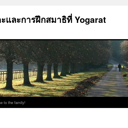
ะและการฝึกสมาธิที่ Yogarat
 to the family!