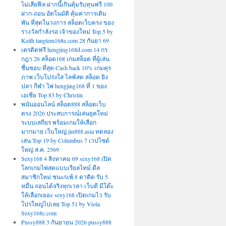
ไม่เสียฟีล ฝากนี้เกินคุ้มรับทุนฟรี 100
ฝาก-ถอน อัตโนมัติ คุ้มค่าการเดิม
พัน ที่สุดในวงการ สล็อตเว็บตรง ของ
รางวัลกำลังรอ เจ้าของใหม่ Top 5 by
Keith tangtem168e.com 28 กันยา 69
เครดิตฟรี hengjing168d.com 14 กร
กฎา 26 สล็อต168 เกมสล็อต ที่ผู้เล่น
ชื่นชอบ ที่สุด Cash back 10% เกมคุร
ภาพ เว็บโปร่งใส ไลฟ์สด สล็อต ยิง
ปลา กีฬา ไพ่ hengjing168 ที่ 1 ของ
เอเชีย Top 83 by Christin
พนันออนไลน์ สล็อต888 สล็อตเว็บ
ตรง 2026 ประสบการณ์เล่นยุคใหม่
ระบบเสถียร พร้อมเกมให้เลือก
มากมาย เว็บใหญ่ jin888.asia ทดลอง
เล่น Top 19 by Columbus 7 เวปไซต์
ใหญ่ ส.ค. 2569
Sexy168 4 สิงหาคม 69 sexy168 เปิด
โลกเกมไพ่สดแบบเรียลไทม์ ดีล
สมาชิกใหม่ ชนะ/แพ้ 8 ตาติด รับ 5
หมื่น ถอนได้จริงทุกเวลา เว็บดี มีโต๊ะ
ให้เลือกเยอะ sexy168 เปิดเกมไว รับ
โปรใหญ่ไปเลย Top 51 by Viola
Sexy168c.com
Pussy888 3 กันยายน 2026 pussy888