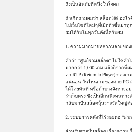
ถึงเป็นอันดับที่หนึ่งในใจผม
ถ้าเกิดถามผมว่า สล็อต888 อะไรคื
ไปเว็บไซต์ใหม่ๆที่เปิดตัวขึ้น
ผมได้รับในทุกวันดังนี้ครับผม
1. ความมากมายหลากหลายของเกม
คำว่า “ศูนย์รวมสล็อต” ไม่ใช่คำ
มากกว่า 1,000 เกม แล้วก็จากที่ผม
ค่า RTP (Return to Player) ของ
แน่นอน วันไหนเกมของค่าย PG เ
ได้โดยทันที หรือถ้าบางจังหวะอย
ร่าเว็บตรง ซึ่งเป็นอีกหนึ่งหนท
กลับมาปั่นสล็อตลุ้นรางวัลใหญ่ต่
2. ระบบการคลังที่ไร้รอยต่อ “ฝาก
สำหรับสายปั่นสล็อต เรื่องความ