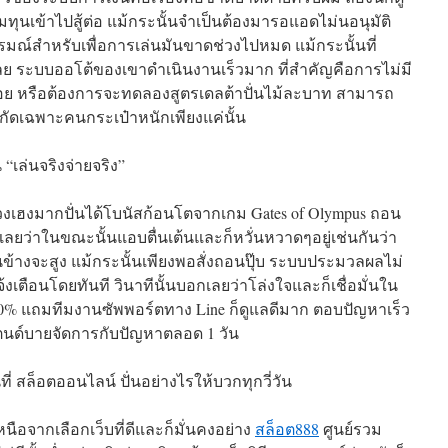
ทุนเข้าไปสู้ต่อ แม้กระนั้นจำเป็นต้องมารอแอดไม่นอนุมัติ
มณ์สำหรับเพื่อการเล่นมันขาดช่วงไปหมด แม้กระนั้นที่
นเลย ระบบออโต้ของเขาดำเนินงานเร็วมาก ที่สำคัญคือการไม่มี
้อย หรือต้องการจะทดลองสูตรเดลต้าปั่นไม้ละบาท สามารถ
จำกัดเฉพาะคนกระเป๋าหนักเพียงแค่นั้น
 “เล่นจริงจ่ายจริง”
ผมดวงเฮงมากปั่นได้โบนัสก้อนโตจากเกม Gates of Olympus ถอน
ยว่าในขณะนั้นแอบตื่นเต้นและก็หวั่นหวาดๆอยู่เช่นกันว่า
ข้างจะสูง แม้กระนั้นเพียงพอสั่งถอนปุ๊บ ระบบประมวลผลไม่
แจ้งเตือนโดยทันที วินาทีนั้นบอกเลยว่าโล่งใจและก็เชื่อมั่นใน
100% แถมทีมงานซัพพอร์ตทาง Line ก็ดูแลดีมาก ตอบปัญหาเร็ว
ตนด์บายจัดการกับปัญหาตลอด 1 วัน
่ สล็อตออนไลน์ ปั่นอย่างไรให้บวกทุกวี่วัน
หนือจากเลือกเว็บที่ดีและก็มั่นคงอย่าง
สล็อต888
ศูนย์รวม