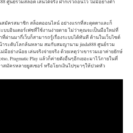
8 ศูนย์รวมสล็อต เล่นได้จริง ฝากเร็วถอนไว ไม่มีอย่างต่ำ
นสมัครสมาชิก สล็อตออนไลน์ อย่างแรกที่สะดุดตาและก็
ะบบอินเตอร์เฟซที่ใช้งานง่ายดาย ไม่ว่าคุณจะเป็นมือใหม่ที่
ที่ผ่านมากี่เว็บก็สามารถรู้เรื่องระบบได้ทันที ด้านในเว็บไซต์
้าระดับโลกล้นหลาม สมกับสมญานาม jinda888 ศูนย์รวม
ม่มีอย่างน้อย เล่นจริงจ่ายจริง ด้วยเหตุว่าเขารวมเอาค่ายยักษ์
lotxo, Pragmatic Play แล้วก็ค่ายดังอื่นๆอีกเยอะมาไว้ภายในที่
ำเวลาสมัครหลายยูสเซอร์ หรือโยกเงินไปๆมาๆให้ปวดหัว