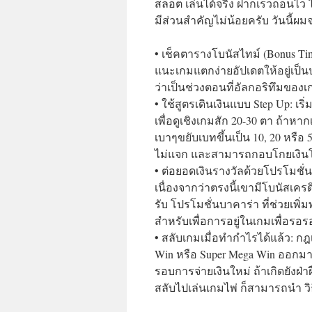
สล็อต เล่นได้จริง ฝากเร็วถอนไว ไม
มีส่วนสำคัญไม่น้อยครับ วันนี้ผมจ
• เช็คตารางโบนัสไทม์ (Bonus Ti
แนะเกมแตกง่ายอัปเดตให้อยู่เป็น
ว่าเป็นช่วงตอนที่อัลกอริทึมขอ
• ใช้สูตรเดินเงินแบบ Step Up: เร
เพื่อดูเชิงเกมสัก 20-30 ตา ถ้าหา
เบาๆขยับเบทขึ้นเป็น 10, 20 หรือ
ไม่แจก และสามารถกอบโกยเงินโต
• ต่อยอดเงินรางวัลด้วยโปรโมชั่
เนื่องจากว่าตรงนี้เขามีโบนัสเค
รับ โปรโมชั่นบาคาร่า ที่ช่วยเพิ
สำหรับเพื่อการอยู่ในเกมเพื่อรอร
• สลับเกมเมื่อทำกำไรได้แล้ว: 
Win หรือ Super Mega Win ออกมาแ
รอบการจ่ายเงินใหม่ ถ้าเกิดยังฝ
สลับไปเล่นเกมไพ่ ก็สามารถนำ วิธ