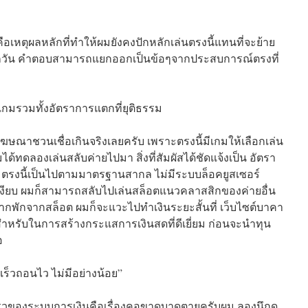
อเหตุผลหลักที่ทำให้ผมยังคงปักหลักเล่นตรงนี้แทนที่จะย้าย
มาทุกวัน คำตอบสามารถแยกออกเป็นข้อๆจากประสบการณ์ตรงที่
รวมทั้งอัตราการแตกที่ยุติธรรม
โฆษณาชวนเชื่อเกินจริงเลยครับ เพราะตรงนี้มีเกมให้เลือกเล่น
ได้ทดลองเล่นสลับค่ายไปมา สิ่งที่สัมผัสได้ชัดแจ้งเป็น อัตรา
เกมตรงนี้เป็นไปตามมาตรฐานสากล ไม่มีระบบล็อคยูสเซอร์
งียบ ผมก็สามารถสลับไปเล่นสล็อตแนวคลาสสิกของค่ายอื่น
ากพักจากสล็อต ผมก็จะแวะไปทำเงินระยะสั้นที่ เว็บไซต์บาคา
างสำหรับในการสร้างกระแสการเงินสดที่ดีเยี่ยม ก่อนจะนำทุน
อ
เร็วถอนไว ไม่มีอย่างน้อย”
เร็วของระบบการเงินคือเรื่องคอขาดบาดตายครับผม ลองนึกดู