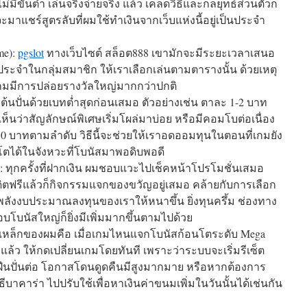
่มีขั้นต่ำ เล่นจริงจ่ายจริง แล้ว เคล็ดวิธีและกลยุทธ์ส่วนตัวก็
ะมาแชร์สูตรลับที่ผมใช้ทำเงินจากเว็บแห่งนี้อยู่เป็นประจำ
me):
pgslot
ทางเว็บไซต์ สล็อต888 เขามักจะมีระยะเวลาเสนอ
ประจำในกลุ่มสมาชิก ให้เราเลือกเล่นตามตารางนั้น ด้วยเหตุ
งเกมมีการปล่อยรางวัลใหญ่มากกว่าปกติ
ิ่มต้นปั่นด้วยเบทต่ำสุดก่อนเสมอ ตัวอย่างเช่น ตาละ 1-2 บาท
กเห็นว่าสัญลักษณ์พิเศษเริ่มโผล่มาบ่อย หรือมีคอมโบต่อเนื่อง
 50 บาทตามลำดับ วิธีนี้จะช่วยให้เราอดออมทุนในตอนที่เกมยัง
ได้ในจังหวะที่โบนัสมาพอดิบพอดี
น: ทุกครั้งที่ฝากเงิน ผมชอบแวะไปเช็คหน้าโปรโมชั่นเสมอ
รดิตฟรีแล้วก็กิจกรรมแจกของขวัญอยู่เสมอ คล้ายกับการเลือก
่มพลังงบประมาณลงทุนของเราให้หนาขึ้น ยิ่งทุนครึ้ม ช่องทาง
อบโบนัสใหญ่ก็ยิ่งมีเพิ่มมากขึ้นตามไปด้วย
กฎเหล็กของผมคือ เมื่อเกมไหนแจกโบนัสก้อนโตระดับ Mega
ล้ว ให้กดเปลี่ยนเกมโดยทันที เพราะว่าระบบจะเริ่มรีเซ็ต
่าฝืนปั่นต่อ โอกาสโดนดูดคืนมีสูงมากมาย หรือหากต้องการ
ีบาคาร่า ไปปรับใช้เพื่อหาเงินค่าขนมเพิ่มในวันนั้นได้เช่นกัน