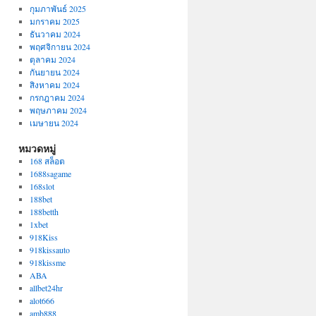
กุมภาพันธ์ 2025
มกราคม 2025
ธันวาคม 2024
พฤศจิกายน 2024
ตุลาคม 2024
กันยายน 2024
สิงหาคม 2024
กรกฎาคม 2024
พฤษภาคม 2024
เมษายน 2024
หมวดหมู่
168 สล็อต
1688sagame
168slot
188bet
188betth
1xbet
918Kiss
918kissauto
918kissme
ABA
allbet24hr
alot666
amb888