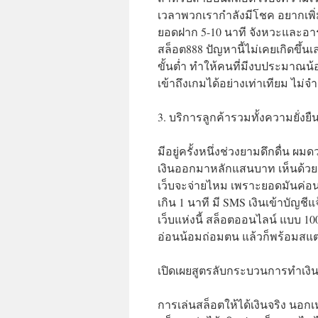
เวลาพวกเรากำลังมีโชค อยากเพิ่ม
ยอดฝาก 5-10 นาที จังหวะและอาร
สล็อต888 ปัญหานี้ไม่เคยเกิดขึ้
ขั้นต่ำ ทำให้คนที่มีงบประมาณน
เข้าถึงเกมได้อย่างเท่าเทียม ไม่
3. บริการลูกค้ารวมทั้งความยั่งยืน
มีอยู่ครั้งหนึ่งช่วงยามดึกดื่น 
เงินออกมาหลักแสนบาท เห็นด้วยเล
เว็บจะจ่ายไหม เพราะยอดมันค่อน
เกิน 1 นาที มี SMS เงินเข้าบัญชี
เว็บแห่งนี้ สล็อตออนไลน์ แบบ 
อ่อนน้อมถ่อมตน แล้วก็พร้อมสแ
เปิดเผยสูตรลับกระบวนการทำเงินที
การเล่นสล็อตให้ได้เงินจริง นอกเ