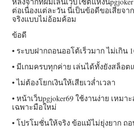
หลังจากที่ผมเล่นเว็บไซต์แห่งนี้pgjoke
ต่อเนื่องแต่ละวัน นี่เป็นข้อดีขอเสียจ
จริงแบบไม่อ้อมค้อม
ข้อดี
• ระบบฝากถอนออโต้เร็วมาก ไม่เกิน 10 
• มีเกมครบทุกค่าย เล่นได้ทั้งยังสล็
• ไม่ต้องโยกเงินให้เสียเวล่ำเวลา
• หน้าเว็บpgjoker69 ใช้งานง่าย เหม
เฉพาะมือใหม่
• โปรโมชั่นให้จริง ข้อแม้ไม่ยุ่งยาก ถ