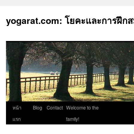
yogarat.com: โยคะและการฝึกสมา
ข้าม
หน้า
Blog
Contact
Welcome to the
ไป
แรก
family!
ยัง