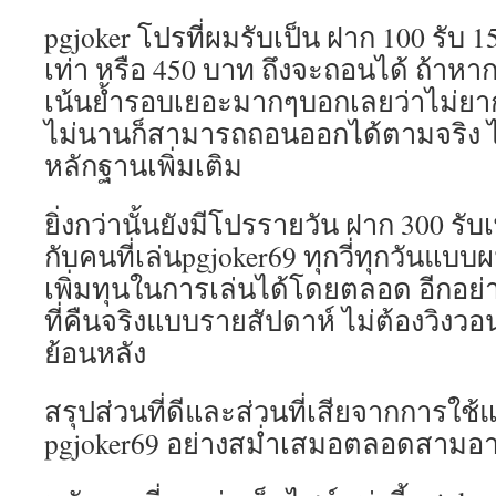
pgjoker โปรที่ผมรับเป็น ฝาก 100 รับ 15
เท่า หรือ 450 บาท ถึงจะถอนได้ ถ้าหาก
เน้นย้ำรอบเยอะมากๆบอกเลยว่าไม่ยาก
ไม่นานก็สามารถถอนออกได้ตามจริง ไ
หลักฐานเพิ่มเติม
ยิ่งกว่านั้นยังมีโปรรายวัน ฝาก 300 รับ
กับคนที่เล่นpgjoker69 ทุกวี่ทุกวันแบบผ
เพิ่มทุนในการเล่นได้โดยตลอด อีกอย่
ที่คืนจริงแบบรายสัปดาห์ ไม่ต้องวิง
ย้อนหลัง
สรุปส่วนที่ดีและส่วนที่เสียจากการใช้
pgjoker69 อย่างสม่ำเสมอตลอดสามอาท