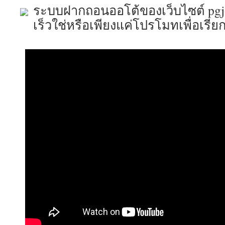
ระบบฝากถอนออโต้ของเว็บไซต์ pgj
เร็วใช่หรือเพียงแค่โปรโมทเพื่อเรียก