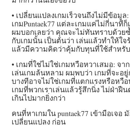
• เปลี่ยนแปลงเกมเร็วจนถึงไม่มีข้อมูล: 
เกมPuntaek77 แต่ละเกมแค่ไม่กี่นาทีก
ผมบอกเลยว่า คุณจะไม่ทันทราบด้วยซ้ำว
กับเกมนั้น เป็นต้นว่า เล่นแล้วทำให้ใจ
แล้วมีความคิดว่าคุ้มกับทุนที่ใช้สำหร
• เกมที่ใช่ไม่ใช่เกมหวือหวาเสมอ: จา
เล่นเกมล้นหลาม ผมพบว่า เกมที่จะอยู่
บางทีอาจไม่ใช่เกมที่แตกแรงหรือหวือ
เกมที่พวกเราเล่นแล้วรู้สึกนิ่ง ไม่ฝ่าฝืน
เกินไปมากยิ่งกว่า
คนที่หาเกมใน puntaek77 เข้ามือเจอ ม
เปลี่ยนแปลง ก่อน