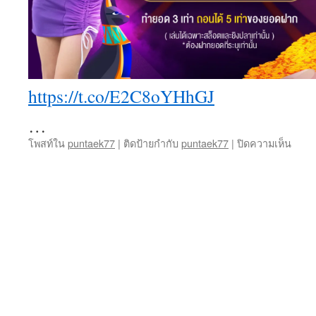
https://t.co/E2C8oYHhGJ
…
บน
โพสท์ใน
puntaek77
|
ติดป้ายกำกับ
puntaek77
|
ปิดความเห็น
Punt
เว็บ
ตรง
สล็อต
ครบ
ทุก
ค่าย
ใน
เว็บ
เดียว
ทดลอ
เล่น