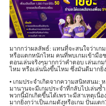
มากกว่าผลลัพธ์: แทนที่จะสนใจว่าเก
หรือแตกหนักไหม คนที่พบเกมเข้ามือช
ตอนเล่นจริงๆมากกว่าคำตอบ เล่นเกมนี้
ไหม หรือเล่นนิ่งขึ้นไหม ซึ่งมันดีมากยิ
• เกมประจำเกิดจากความสนิทสนม: หล
มานานจะมีเกมประจำที่กลับไปเล่นซ้ำกัน
พวกนี้มักเกิดขึ้นได้เพราะมีสาเหตุเนื
มากยิ่งกว่าเป็นเกมดังหรือเกม ปั่นแตก