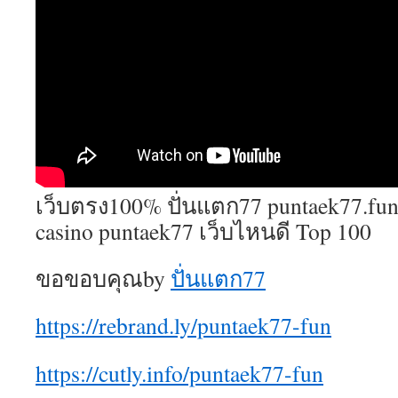
เว็บตรง100% ปั่นแตก77 puntaek77.fun
casino puntaek77 เว็บไหนดี Top 100
ขอขอบคุณby
ปั่นแตก77
https://rebrand.ly/puntaek77-fun
https://cutly.info/puntaek77-fun