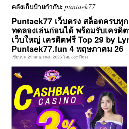
puntaek77
คลังเก็บป้ายกำกับ:
เนื้อหา
Puntaek77 เว็บตรง สล็อตครบทุกค
ทดลองเล่นก่อนได้ พร้อมรับเครดิตฟ
เว็บใหญ่ เครดิตฟรี Top 29 by L
Puntaek77.fun 4 พฤษภาคม 26
เขียนบน
29 พฤษภาคม 2026
โดย
Joe Ross