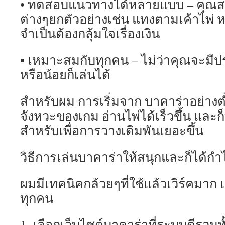
• ทดสอบแนวทางได้หลายแบบ – คุณ
ต่างๆยกตัวอย่างเช่น แทงตามเค้าไพ่ 
จำเป็นต้องกลุ้มใจเรื่องเงิน
• เหมาะสมกับทุกคน – ไม่ว่าคุณจะม
หรือน้อยก็เล่นได้
สำหรับผม การเริ่มจาก บาคาร่าอย่างต
จังหวะของเกม อ่านไพ่ได้เร็วขึ้น และก
สำหรับเพื่อการวางเดิมพันเยอะขึ้น
วิธีการเล่นบาคาร่าให้สนุกและก็ได้กำ
ผมมีเทคนิคกล้วยๆที่ใช้แล้วเวิร์คมาก 
ทุกคน
1. เลือกเว็บไซต์บาคาร่าที่ระบบดีรวมทั