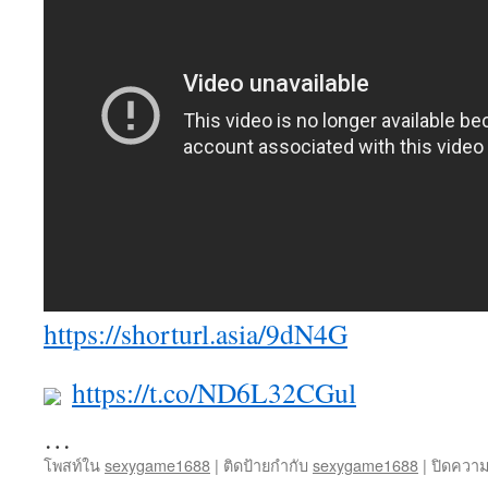
https://shorturl.asia/9dN4G
https://t.co/ND6L32CGul
…
โพสท์ใน
sexygame1688
|
ติดป้ายกำกับ
sexygame1688
|
ปิดความ