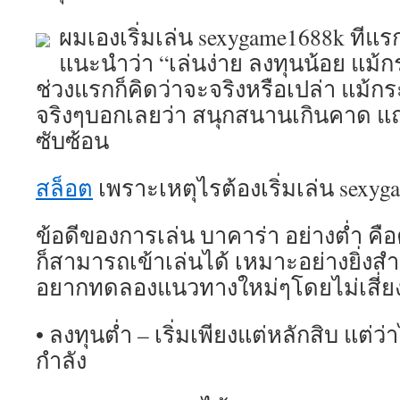
ผมเองเริ่มเล่น sexygame1688k ทีแรก
แนะนำว่า “เล่นง่าย ลงทุนน้อย แม้ก
ช่วงแรกก็คิดว่าจะจริงหรือเปล่า แม้ก
จริงๆบอกเลยว่า สนุกสนานเกินคาด แถม
ซับซ้อน
สล็อต
เพราะเหตุไรต้องเริ่มเล่น sexyg
ข้อดีของการเล่น บาคาร่า อย่างต่ำ คื
ก็สามารถเข้าเล่นได้ เหมาะอย่างยิ่งสำหร
อยากทดลองแนวทางใหม่ๆโดยไม่เสี่ยง
• ลงทุนต่ำ – เริ่มเพียงแต่หลักสิบ แต่
กำลัง