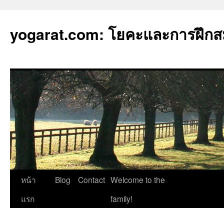
yogarat.com: โยคะและการฝึกสมา
ข้าม
หน้า
Blog
Contact
Welcome to the
ไป
แรก
family!
ยัง