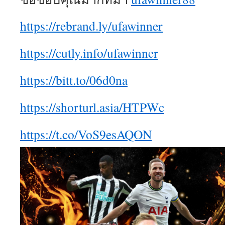
https://rebrand.ly/ufawinner
https://cutly.info/ufawinner
https://bitt.to/06d0na
https://shorturl.asia/HTPWc
https://t.co/VoS9esAQON