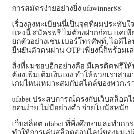
การสมัครง่ายอย่างยิ่ง ufawinner88
เรื่องลงทะเบียนนี่เป็นจุดที่ผมประทับใ
แห่งนี้ สมัครฟรี ไม่ต้องฝากก่อน แค่เพ
ยกตัวอย่างเช่น เบอร์โทรศัพท์, ไอดีไลน
ยืนยันตัวตนผ่าน OTP เพียงนี้ก็พร้อมเ
สิ่งที่ผมชอบอีกอย่างคือ มีเครดิตฟรีใ
ต้องเพิ่มเติมเงินเอง ทำให้พวกเราสา
เกมไหนเหมาะสมกับสไตล์ของพวกเราก
ufabet ประสบการณ์ตรงกับเว็บสล็อตไม
ถอนง่าย ไม่มีอย่างต่ำ จ่ายโบนัสหนัก
เว็บสล็อต ufabet ที่พึ่งศึกษาและทำการค้
ทำให้การเล่นสล็อตออนไลน์ของผมเปลี่