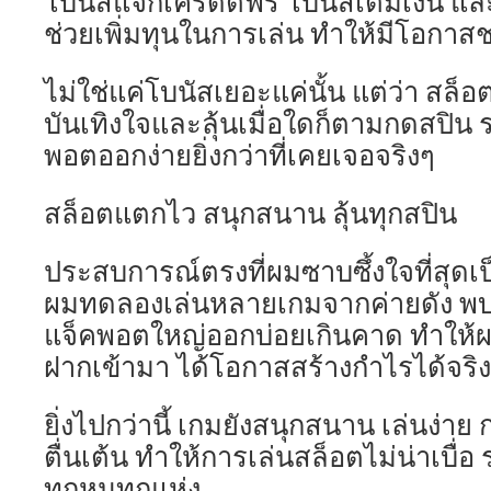
โบนัสแจกเครดิตฟรี โบนัสเติมเงิน และ
ช่วยเพิ่มทุนในการเล่น ทำให้มีโอกาส
ไม่ใช่แค่โบนัสเยอะแค่นั้น แต่ว่า สล็
บันเทิงใจและลุ้นเมื่อใดก็ตามกดสปิน 
พอตออกง่ายยิ่งกว่าที่เคยเจอจริงๆ
สล็อตแตกไว สนุกสนาน ลุ้นทุกสปิน
ประสบการณ์ตรงที่ผมซาบซึ้งใจที่สุดเ
ผมทดลองเล่นหลายเกมจากค่ายดัง พบว่
แจ็คพอตใหญ่ออกบ่อยเกินคาด ทำให้ผมค
ฝากเข้ามา ได้โอกาสสร้างกำไรได้จริง
ยิ่งไปกว่านี้ เกมยังสนุกสนาน เล่นง่า
ตื่นเต้น ทำให้การเล่นสล็อตไม่น่าเบื่อ
ทุกหนทุกแห่ง