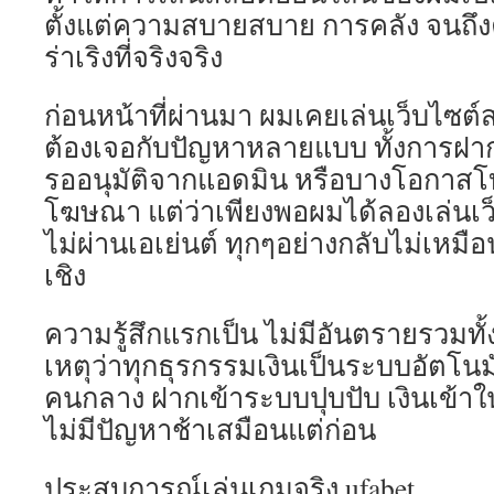
ตั้งแต่ความสบายสบาย การคลัง จนถ
ร่าเริงที่จริงจริง
ก่อนหน้าที่ผ่านมา ผมเคยเล่นเว็บไซต์ส
ต้องเจอกับปัญหาหลายแบบ ทั้งการฝากถ
รออนุมัติจากแอดมิน หรือบางโอกาสโบน
โฆษณา แต่ว่าเพียงพอผมได้ลองเล่นเว
ไม่ผ่านเอเย่นต์ ทุกๆอย่างกลับไม่เหมื
เชิง
ความรู้สึกแรกเป็น ไม่มีอันตรายรวมทั้
เหตุว่าทุกธุรกรรมเงินเป็นระบบอัตโนมั
คนกลาง ฝากเข้าระบบปุบปับ เงินเข้าใ
ไม่มีปัญหาช้าเสมือนแต่ก่อน
ประสบการณ์เล่นเกมจริง ufabet