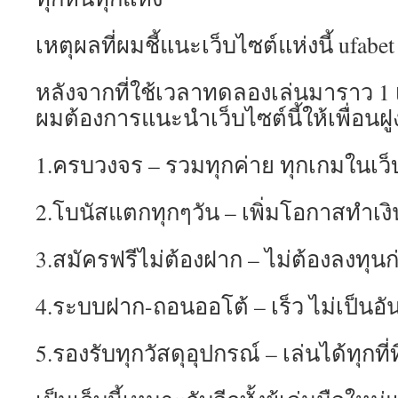
เหตุผลที่ผมชี้แนะเว็บไซต์แห่งนี้ ufabet
หลังจากที่ใช้เวลาทดลองเล่นมาราว 1 เ
ผมต้องการแนะนำเว็บไซต์นี้ให้เพื่อนฝูงๆ
1.ครบวงจร – รวมทุกค่าย ทุกเกมในเว็
2.โบนัสแตกทุกๆวัน – เพิ่มโอกาสทำเงินท
3.สมัครฟรีไม่ต้องฝาก – ไม่ต้องลงทุนก่
4.ระบบฝาก-ถอนออโต้ – เร็ว ไม่เป็นอ
5.รองรับทุกวัสดุอุปกรณ์ – เล่นได้ทุกที่