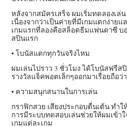
หลังจากสมัครเสร็จ ผมเริ่มทดลองเล่น 
เนื่องจากว่าเป็นค่ายที่มีเกมแตกง่ายแ
เกมแรกที่ลองคือสล็อตธีมแฟนตาซี บอกเ
สปินแรก
• โบนัสแตกทุกวันจริงไหม
ผมเล่นไปราว 3 ชั่วโมง ได้โบนัสฟรีสปิน
รางวัลแจ็คพอตเล็กๆออกมาเรื่อยถือว่าค
• ความสนุกสนานในการเล่น
กราฟิกสวย เสียงประกอบตื่นเต้น ทำให้เ
การมีระบบทดสอบเล่นช่วยให้ผมเข้าใ
เกมแต่ละเกม