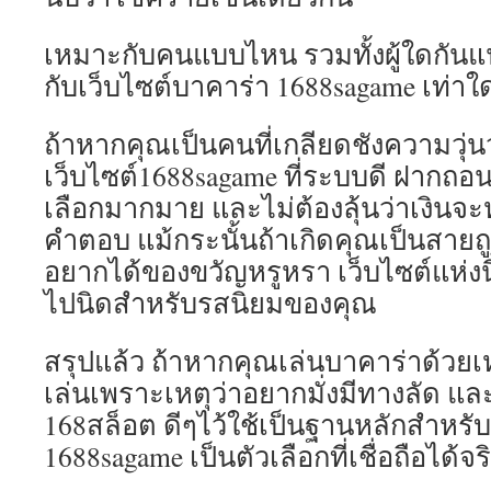
เหมาะกับคนแบบไหน รวมทั้งผู้ใดกันแ
กับเว็บไซต์บาคาร่า 1688sagame เท่าใ
ถ้าหากคุณเป็นคนที่เกลียดชังความวุ่
เว็บไซต์1688sagame ที่ระบบดี ฝากถอน
เลือกมากมาย และไม่ต้องลุ้นว่าเงินจะหา
คำตอบ แม้กระนั้นถ้าเกิดคุณเป็นสาย
อยากได้ของขวัญหรูหรา เว็บไซต์แห่งน
ไปนิดสำหรับรสนิยมของคุณ
สรุปแล้ว ถ้าหากคุณเล่นบาคาร่าด้วยเหต
เล่นเพราะเหตุว่าอยากมั่งมีทางลัด และ
168สล็อต ดีๆไว้ใช้เป็นฐานหลักสำหรั
1688sagame เป็นตัวเลือกที่เชื่อถือได้จร