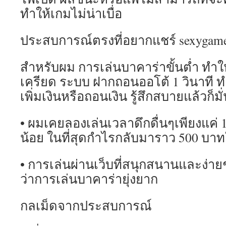
ทำให้เกมไม่น่าเบื่อ
ประสบการณ์ตรงที่อยากแชร์ sexygam
สำหรับผม การเล่นบาคาร่าขั้นต่ำ ทำใ
เครียด ระบบ ฝากถอนออโต้ 1 วินาที ทำใ
เพิ่มเงินหรือถอนเงิน รู้สึกสบายแล้วก็มั
• ผมเคยลองเล่นเวลาดึกดื่นๆเพียงแค่ 
น้อย ในที่สุดกำไรกลับมาราว 500 บาท
• การเล่นผ่านเว็บที่สนุกสนานและง่ายช่ว
ว่าการเล่นบาคาร่ายุ่งยาก
กลเม็ดจากประสบการณ์