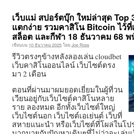
เว็บแม่ สปอร์ตบุ๊ก ใหม่ล่าสุด Top 
แตกง่าย รวมคาสิโน Bitcoin ไว้ที่
สล็อต และกีฬา 18 ธันวาคม 68 พ
เขียนบน
10 ธันวาคม 2025
โดย
Joe Ross
รีวิวตรงๆข้างหลังลองเล่น cloudbet
เว็บคาสิโนออนไลน์ เว็บไซต์ตรง
มา 2 เดือน
ตอนที่ผ่านมาผมยอดเยี่ยมในผู้ที่วน
เวียนอยู่กับเว็บไซต์คาสิโนหลาย
ราย ลองหมด อีกทั้งเว็บไซต์ใหญ่
เว็บไซต์นอก เว็บไซต์เอเย่นต์ เว็บที่
สหายแนะนำ หรือเว็บไซต์ที่โผล่ในโปรโ
มากมายกับปัญหาเดิมๆที่ไม่ว่าจะเล่น