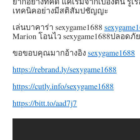
ยากอย่างที่คิด แค่เริ่มจากเบื้องต้น รู้เร
เทคนิคอย่างมีสติสัมปชัญญะ
เล่นบาคาร่า sexygame1688
sexygame1
Marion โอนไว sexygame1688ปลอดภัย
ขอขอบคุณมากอ้างอิง
sexygame1688
https://rebrand.ly/sexygame1688
https://cutly.info/sexygame1688
https://bitt.to/aad7j7