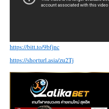
https://bitt.to/9bfjnc
https://shorturl.asia/zu2Tj