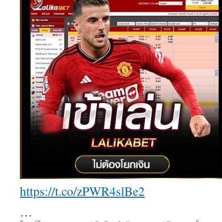
https://t.co/zPWR4slBe2
…