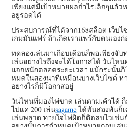
เพียงแค่มีเป้าหมายผลกำไรเล็กๆแล้วหยุ
อยู่รอดได้
ประสบการณ์ที่ได้จาก168สล็อต เว็บไซต์
เกมมันแฟร์ ถ้าเกิดเราแฟร์กับตนเองก
ทดลองเล่นมาเกือบเดือนก็พอเพียงจับท
เล่นอย่างไรถึงจะได้โอกาสได้ วันไหนค
แจกหนักตลอดระยะเวลา แม้กระนั้นก็ไม
หมดในสองนาทีเหมือนบางเว็บไซต์ หาก
อย่างไรก็มีโอกาสอยู่
วันไหนที่มองไพ่ขาด เล่นตามเค้าได้ ก
ไปแค่ 200 เล่น
sagame
ได้พันสองพันก็
เล่นพลาด ทายใจไพ่ผิดก็ติดลบไวเช่นกั
อย่างนั้นการกำหนดเป้าหมายก่อนเล่น