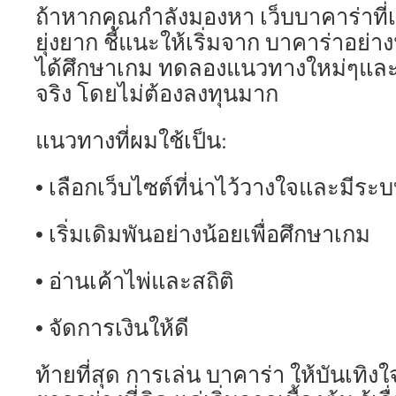
ถ้าหากคุณกำลังมองหา เว็บบาคาร่าที่เล
ยุ่งยาก ชี้แนะให้เริ่มจาก บาคาร่าอย่
ได้ศึกษาเกม ทดลองแนวทางใหม่ๆแล
จริง โดยไม่ต้องลงทุนมาก
แนวทางที่ผมใช้เป็น:
• เลือกเว็บไซต์ที่น่าไว้วางใจและมีระบ
• เริ่มเดิมพันอย่างน้อยเพื่อศึกษาเกม
• อ่านเค้าไพ่และสถิติ
• จัดการเงินให้ดี
ท้ายที่สุด การเล่น บาคาร่า ให้บันเทิง