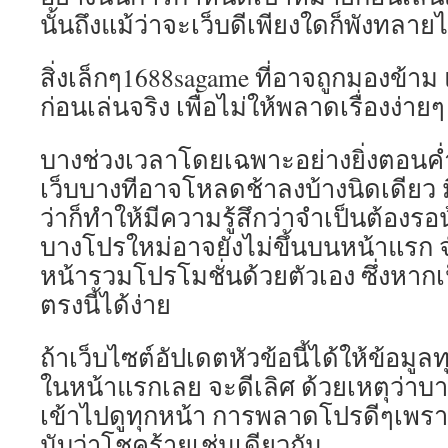
นั้นถึงแม้ว่าจะเว็บดีเพียงใดก็พังทลาย
สิ่งเล็กๆ1688sagame ที่อาจถูกมองข้า
ก่อนเล่นจริง เพื่อไม่ให้พลาดเรื่องง่ายๆ
บางช่วงเวลาโดยเฉพาะอย่างยิ่งตอนค่
เว็บบางทีอาจโหลดช้าลงบ้างนิดเดียว มิ
ว่าก็ทำให้มีความรู้สึกว่าจำเป็นต้องรอน
บางโปรใหม่อาจยังไม่ขึ้นบนหน้าแรก จ
หน้ารวมโปรโมชั่นด้วยตัวเอง ซึ่งหาก
ตรงนี้ได้ง่าย
ถ้าเว็บไซต์อัปเดตหัวข้อนี้ได้ให้ข้อมูลท
ในหน้าแรกเลย จะดีเลิศ ด้วยเหตุว่าบ
เข้าไปดูทุกหน้า การพลาดโปรดีๆเพราะ
นับว่าโชคร้ายเช่นเดียวกัน