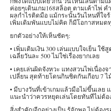
ก็พังได้แบบเดียวกัน วันไหนเล่นตามแ
ค่อยๆเดินเกม168สล็อต ตามเค้าไพ่ 
ผลกำไรติดมือ แม้กระนั้นวันไหนที่ใจร
เพิ่มเดิมพันแบบไม่คิด ก็มีโอกาสหมดทุ
ยกตัวอย่างให้เห็นชัดๆ:
• เพิ่มเติมเงิน 300 เล่นแบบใจเย็น ใช้ส
เฉลี่ยวันละ 500 ไม่ใช่เรื่องยากเลย
• เคยเล่นผิดจังหวะ แทงสวนไพ่เนื่องจา
เปลี่ยน สุดท้ายโดนกินชิดกันเกือบ 7 ไม
• มีบางวันที่เข้าเกมแล้วมือไม่ขึ้นเล
แนะนำว่าควรหยุดเล่นโดยทันทีไม่ต้อ
สิ่งสำคัญอีกอย่างเป็น รู้จักพอ ไม่ต้อ