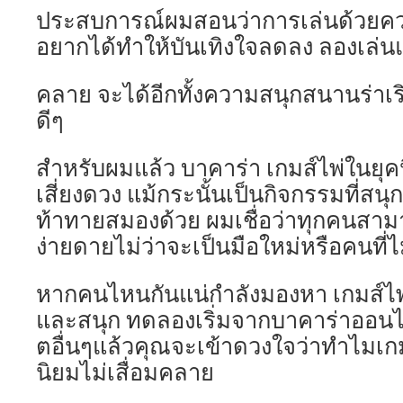
ประสบการณ์ผมสอนว่าการเล่นด้วยค
อยากได้ทำให้บันเทิงใจลดลง ลองเล่น
คลาย จะได้อีกทั้งความสนุกสนานร่าเ
ดีๆ
สำหรับผมแล้ว บาคาร่า เกมส์ไพ่ในยุคนี
เสี่ยงดวง แม้กระนั้นเป็นกิจกรรมที่สนุ
ท้าทายสมองด้วย ผมเชื่อว่าทุกคนสามาร
ง่ายดายไม่ว่าจะเป็นมือใหม่หรือคนที่ไ
หากคนไหนกันแน่กำลังมองหา เกมส์ไพ่ท
และสนุก ทดลองเริ่มจากบาคาร่าออนไล
ตอื่นๆแล้วคุณจะเข้าดวงใจว่าทำไมเกม
นิยมไม่เสื่อมคลาย