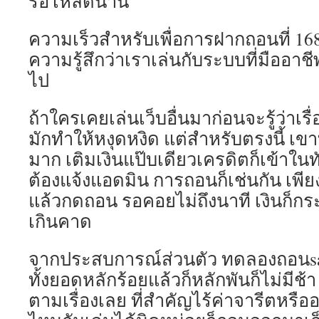
รอโหลดนาน
ความเร็วสำหรับเพื่อการฝากถอนที่ 16
ความรู้สึกว่าเราเล่นกับระบบที่มืออาชีพ
ไป
ถ้าใครเคยเล่นเว็บอื่นมาก่อนจะรู้ว่าเร
มักทำให้หงุดหงิด แต่สำหรับตรงนี้ เข
มาก เติมเงินแป๊บเดียวเครดิตก็เข้าในทั
ต้องแจ้งแอดมิน การถอนก็เช่นกัน เพี
แล้วกดถอน รอคอยไม่ถึงนาที เงินก็กร
เกินคาด
จากประสบการณ์ส่วนตัว ทดลองถอนs
ทั้งยอดหลักร้อยแล้วก็หลักพันก็ไม่มีช้
ตามเรื่องเลย ที่สำคัญไร้ค่าจารีตหรืออ